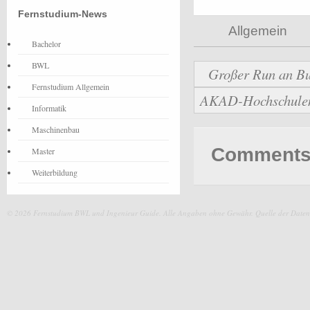
Fernstudium-News
Allgemein
Bachelor
BWL
Großer Run an Bu
Fernstudium Allgemein
AKAD-Hochschulen b
Informatik
Maschinenbau
Comments 
Master
Weiterbildung
© 2026 Fernstudium BWL und Ingenieur Guide.
Alle Angaben ohne Gewähr. Quelle der Daten: