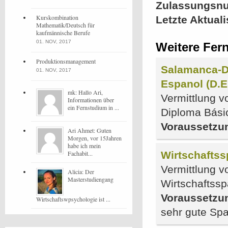
Zulassungsn
Kurskombination
Letzte Aktual
Mathematik/Deutsch für
kaufmännische Berufe
01. NOV, 2017
Weitere Fer
Produktionsmanagement
Salamanca-D
01. NOV, 2017
Espanol (D.E
mk: Hallo Ari,
Vermittlung v
Informationen über
ein Fernstudium in ...
Diploma Bási
Voraussetzu
Ari Ahmet: Guten
Morgen, vor 15Jahren
habe ich mein
Fachabit...
Wirtschaftss
Vermittlung v
Alicia: Der
Masterstudiengang
Wirtschaftss
Voraussetzu
Wirtschaftswpsychologie ist ...
sehr gute Spa