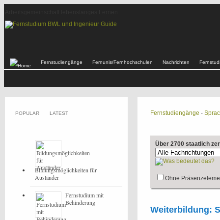
Arbeitsgemeinschaft lebenslanges Lernen
Fernstudiengänge
Fernunis/Fernhochschulen
Nachrichten
Fernstu
Fernstudiengänge
-
Spra
POPULAR
LATEST
Über 2700 staatlich ze
Bildungsmöglichkeiten für
Ausländer
Ohne Präsenzeleme
Fernstudium mit
Behinderung
Weiterbildung: 