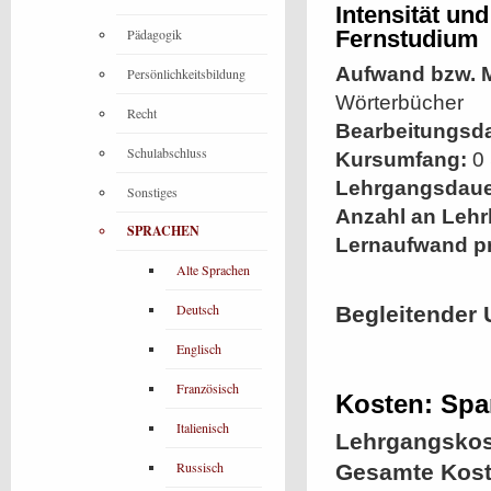
Intensität un
Pädagogik
Fernstudium
Aufwand bzw. M
Persönlichkeitsbildung
Wörterbücher
Recht
Bearbeitungsd
Schulabschluss
Kursumfang:
0 
Lehrgangsdaue
Sonstiges
Anzahl an Lehr
SPRACHEN
Lernaufwand p
Alte Sprachen
Deutsch
Begleitender 
Englisch
Französisch
Kosten: Spa
Italienisch
Lehrgangskos
Russisch
Gesamte Kost