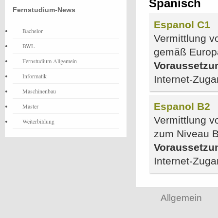
Spanisch
Fernstudium-News
Espanol C1
Bachelor
Vermittlung v
BWL
gemäß Europ
Fernstudium Allgemein
Voraussetzu
Informatik
Internet-Zug
Maschinenbau
Espanol B2
Master
Vermittlung v
Weiterbildung
zum Niveau B
Voraussetzu
Internet-Zug
Allgemein