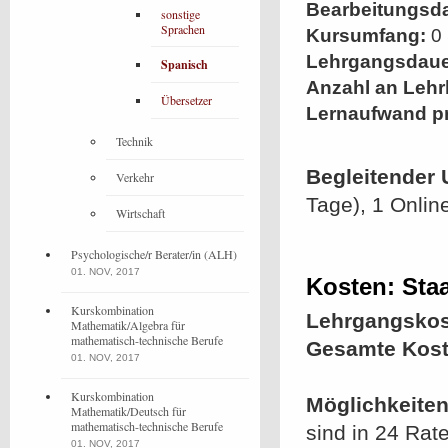
Bearbeitungsd
sonstige
Sprachen
Kursumfang:
0 
Lehrgangsdaue
Spanisch
Anzahl an Lehr
Übersetzer
Lernaufwand p
Technik
Begleitender 
Verkehr
Tage), 1 Onlin
Wirtschaft
Psychologische/r Berater/in (ALH)
01. NOV, 2017
Kosten: Staa
Kurskombination
Lehrgangskos
Mathematik/Algebra für
mathematisch-technische Berufe
Gesamte Kost
01. NOV, 2017
Kurskombination
Möglichkeiten
Mathematik/Deutsch für
mathematisch-technische Berufe
sind in 24 Rat
01. NOV, 2017