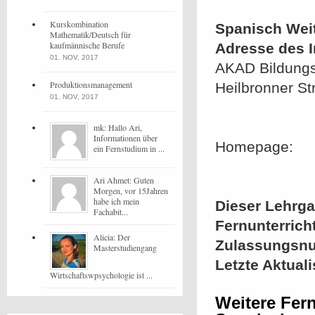
Kurskombination
Spanisch Wei
Mathematik/Deutsch für
kaufmännische Berufe
Adresse des In
01. NOV, 2017
AKAD Bildungsg
Produktionsmanagement
Heilbronner St
01. NOV, 2017
mk: Hallo Ari,
Informationen über
Homepage:
ein Fernstudium in ...
Ari Ahmet: Guten
Morgen, vor 15Jahren
habe ich mein
Dieser Lehrgan
Fachabit...
Fernunterrich
Alicia: Der
Zulassungsn
Masterstudiengang
Letzte Aktual
Wirtschaftswpsychologie ist ...
Weitere Fer