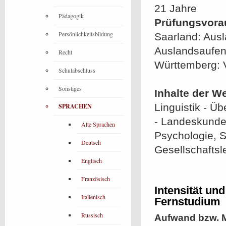
21 Jahre
Pädagogik
Prüfungsvora
Persönlichkeitsbildung
Saarland: Ausl
Auslandsaufent
Recht
Württemberg: 
Schulabschluss
Sonstiges
Inhalte der W
Linguistik - Üb
SPRACHEN
- Landeskunde 
Alte Sprachen
Psychologie, So
Deutsch
Gesellschaftsl
Englisch
Französisch
Intensität un
Italienisch
Fernstudium
Russisch
Aufwand bzw. M