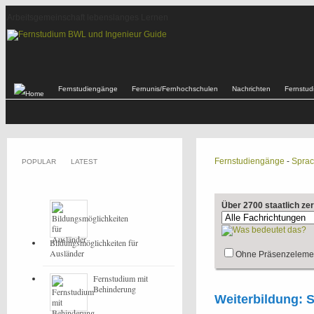
Arbeitsgemeinschaft lebenslanges Lernen
Fernstudiengänge
Fernunis/Fernhochschulen
Nachrichten
Fernstu
Fernstudiengänge
-
Spra
POPULAR
LATEST
Über 2700 staatlich ze
Bildungsmöglichkeiten für
Ausländer
Ohne Präsenzeleme
Fernstudium mit
Behinderung
Weiterbildung: S