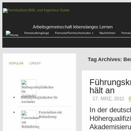
Arbeitsgemeinschaft lebenslanges Lernen
Fernstudiengänge
Fernunis/Fernhochschulen
»
Nachrichten
Fernst
Tag Archives: Ber
POPULAR
LATEST
Führungskr
hält an
Bildungsmöglichkeiten für
17. MRZ, 2011
Ausländer
In der deutsc
Fernstudium mit
Behinderung
Höherqualifiz
Akademisieru