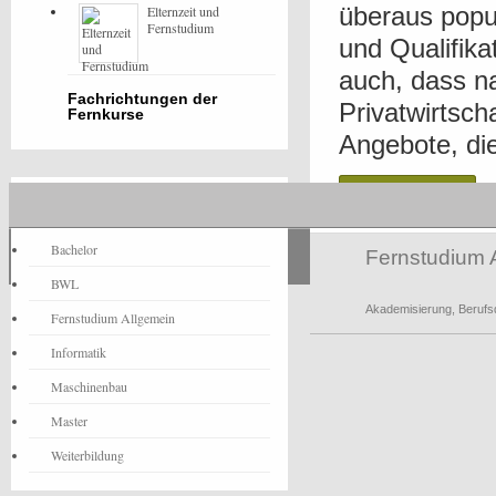
überaus popul
Elternzeit und
Fernstudium
und Qualifika
auch, dass na
Fachrichtungen der
Privatwirtsc
Fernkurse
Angebote, die 
Read more
Fernstudium-News
Bachelor
Fernstudium 
BWL
Akademisierung
,
Berufsq
Fernstudium Allgemein
Informatik
Maschinenbau
Master
Weiterbildung