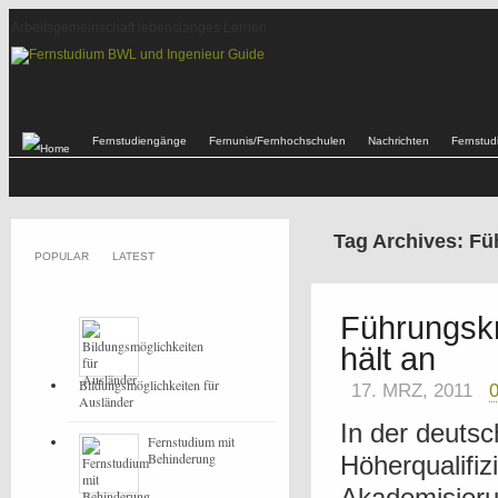
Arbeitsgemeinschaft lebenslanges Lernen
Fernstudiengänge
Fernunis/Fernhochschulen
Nachrichten
Fernstu
Tag Archives: F
POPULAR
LATEST
Führungskr
hält an
Bildungsmöglichkeiten für
17. MRZ, 2011
Ausländer
In der deutsc
Fernstudium mit
Behinderung
Höherqualifiz
Akademisieru