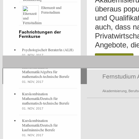
überaus popul
Elternzeit und
Fernstudium
und Qualifika
auch, dass na
Fachrichtungen der
Privatwirtsc
Fernkurse
Angebote, die 
Psychologische/r Berater/in (ALH)
01. NOV, 2017
Read more
Kurskombination
Mathematik/Algebra für
Fernstudium 
mathematisch-technische Berufe
01. NOV, 2017
Akademisierung
,
Berufsq
Kurskombination
Mathematik/Deutsch für
mathematisch-technische Berufe
01. NOV, 2017
Kurskombination
Mathematik/Deutsch für
kaufmännische Berufe
01. NOV, 2017