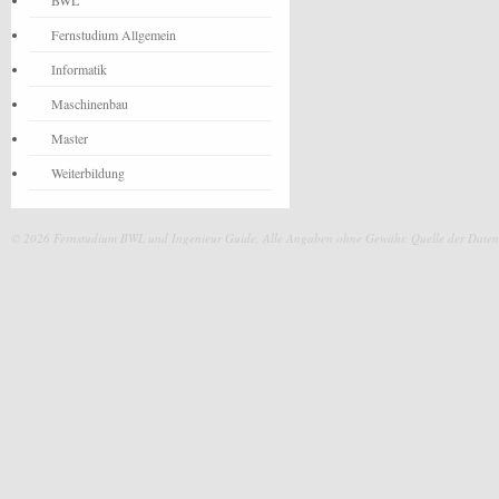
BWL
Fernstudium Allgemein
Informatik
Maschinenbau
Master
Weiterbildung
© 2026 Fernstudium BWL und Ingenieur Guide.
Alle Angaben ohne Gewähr. Quelle der Daten: