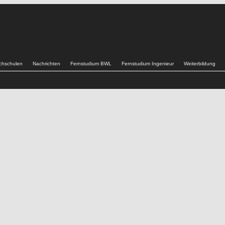
chschulen
Nachrichten
Fernstudium BWL
Fernstudium Ingenieur
Weiterbildung