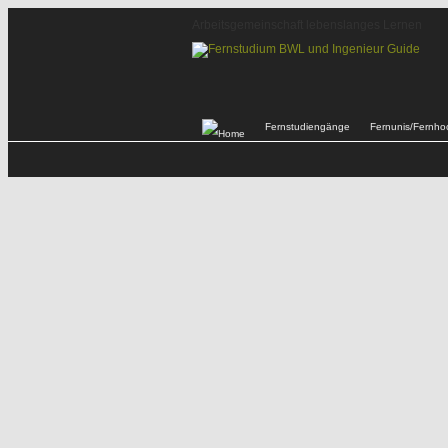
Arbeitsgemeinschaft lebenslanges Lernen
Fernstudiengänge
Fernunis/Fernho