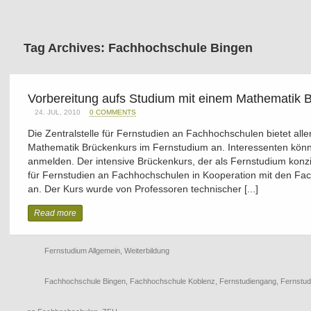
Tag Archives: Fachhochschule Bingen
Vorbereitung aufs Studium mit einem Mathematik 
24. JUL, 2010
0 COMMENTS
Die Zentralstelle für Fernstudien an Fachhochschulen bietet all
Mathematik Brückenkurs im Fernstudium an. Interessenten könn
anmelden. Der intensive Brückenkurs, der als Fernstudium konzipi
für Fernstudien an Fachhochschulen in Kooperation mit den F
an. Der Kurs wurde von Professoren technischer [...]
Read more
Fernstudium Allgemein
,
Weiterbildung
Fachhochschule Bingen
,
Fachhochschule Koblenz
,
Fernstudiengang
,
Fernstu