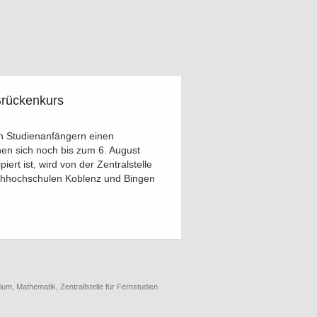
Brückenkurs
en Studienanfängern einen
en sich noch bis zum 6. August
ert ist, wird von der Zentralstelle
achhochschulen Koblenz und Bingen
dium
,
Mathematik
,
Zentrallstelle für Fernstudien