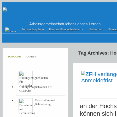
Arbeitsgemeinschaft lebenslanges Lernen
Fernstudiengänge
Fernunis/Fernhochschulen
»
Nachrichten
Fernst
Tag Archives: Ho
POPULAR
LATEST
Bildungsmöglichkeiten für
Ausländer
Fernstudium mit
Behinderung
an der Hochsc
können sich I