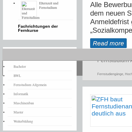
Elternzeit und
Alle Bewerbu
Fernstudium
dem neuen St
Anmeldefrist 
Fachrichtungen der
„Sozialkompet
Fernkurse
Read more
Fernstudium-News
Fernstudium 
Bachelor
Fernstudiengänge
,
Hoch
BWL
Fernstudium Allgemein
Informatik
Maschinenbau
Master
Weiterbildung