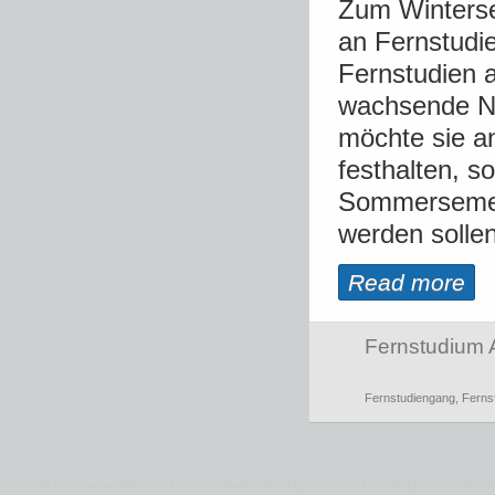
Zum Winterse
an Fernstudie
Fernstudien 
wachsende Na
möchte sie a
festhalten, 
Sommersemes
werden sollen
Read more
Fernstudium 
Fernstudiengang
,
Ferns
© 2026 Fernstudium BWL und Ingenieur Guide.
Alle Angaben ohne Gewähr. Quelle der Daten: