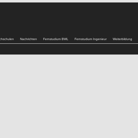
chschulen
Nachrichten
Fernstudium BWL
Fernstudium Ingenieur
Weiterbildung