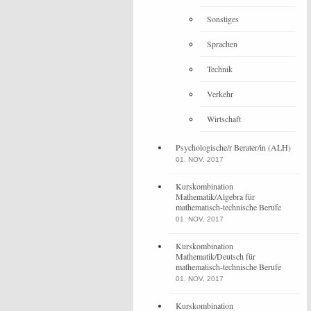
Sonstiges
Sprachen
Technik
Verkehr
Wirtschaft
Psychologische/r Berater/in (ALH)
01. NOV, 2017
Kurskombination
Mathematik/Algebra für
mathematisch-technische Berufe
01. NOV, 2017
Kurskombination
Mathematik/Deutsch für
mathematisch-technische Berufe
01. NOV, 2017
Kurskombination