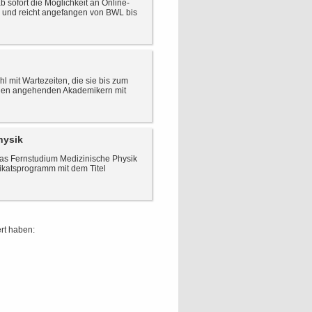
sofort die Möglichkeit an Online-
ß und reicht angefangen von BWL bis
 mit Wartezeiten, die sie bis zum
 den angehenden Akademikern mit
hysik
das Fernstudium Medizinische Physik
fikatsprogramm mit dem Titel
rt haben: