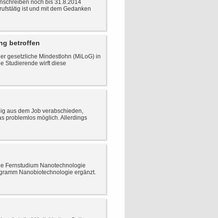
nschreiben noch bis 31.8.2014
rufstätig ist und mit dem Gedanken
ng betroffen
er gesetzliche Mindestlohn (MiLoG) in
e Studierende wirft diese
ndig aus dem Job verabschieden,
das problemlos möglich. Allerdings
eue Fernstudium Nanotechnologie
rogramm Nanobiotechnologie ergänzt.