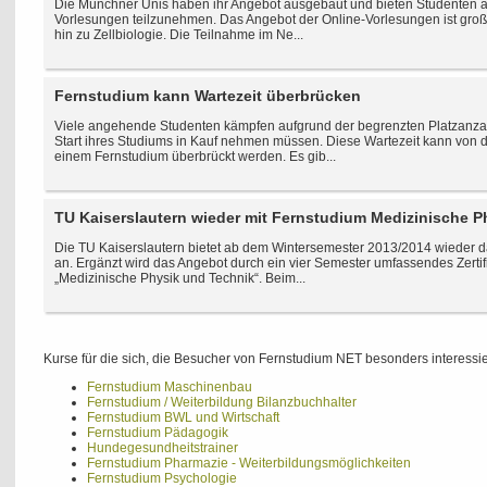
Die Münchner Unis haben ihr Angebot ausgebaut und bieten Studenten ab 
Vorlesungen teilzunehmen. Das Angebot der Online-Vorlesungen ist gro
hin zu Zellbiologie. Die Teilnahme im Ne...
Fernstudium kann Wartezeit überbrücken
Viele angehende Studenten kämpfen aufgrund der begrenzten Platzanzahl
Start ihres Studiums in Kauf nehmen müssen. Diese Wartezeit kann von
einem Fernstudium überbrückt werden. Es gib...
TU Kaiserslautern wieder mit Fernstudium Medizinische P
Die TU Kaiserslautern bietet ab dem Wintersemester 2013/2014 wieder 
an. Ergänzt wird das Angebot durch ein vier Semester umfassendes Zerti
„Medizinische Physik und Technik“. Beim...
Kurse für die sich, die Besucher von Fernstudium NET besonders interessie
Fernstudium Maschinenbau
Fernstudium / Weiterbildung Bilanzbuchhalter
Fernstudium BWL und Wirtschaft
Fernstudium Pädagogik
Hundegesundheitstrainer
Fernstudium Pharmazie - Weiterbildungsmöglichkeiten
Fernstudium Psychologie