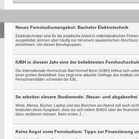
Aktuelle Weiterbildungs- und Fernstudium-Nachrichten:
Neues Fernstudiumangebot: Bachelor Elektrotechnik
Elektrotechniker sind für die praktische Arbeit in mittelständischen Firm
ausgebildet, können aber häufig nur mit einem akademischen Abschluss
einnehmen. Um diesen Berufsgruppen...
IUBH in diesem Jahr eine der beliebtesten Fernhochschu
Die Internationale Hochschule Bad Honnef Bonn (IUBH) erfreut sich unte
einer großen Beliebtheit: Das zeigt eine aktuelle Umfrage des Instituts U
Fernuniversitäten schneidet die IUB...
So arbeiten clevere Studierende: Steuer- und abgabenfrei
Miete, Mensa, Bücher, Laptop und das Bierchen am Abend soll auch nicht 
bedeuten diese Ausgaben, dass sie sich neben BAföG oder der finanziell
dazu verdienen müssen. Beim ersten J...
Keine Angst vorm Fernstudium: Tipps zur Finanzierung 