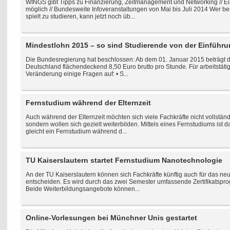
WINGS gibt Tipps zu Finanzierung, Zeitmanagement und Networking // Ei
möglich // Bundesweite Infoveranstaltungen von Mai bis Juli 2014 Wer be
spielt zu studieren, kann jetzt noch üb...
Mindestlohn 2015 – so sind Studierende von der Einführu
Die Bundesregierung hat beschlossen: Ab dem 01. Januar 2015 beträgt d
Deutschland flächendeckend 8,50 Euro brutto pro Stunde. Für arbeitstätig
Veränderung einige Fragen auf: • S...
Fernstudium während der Elternzeit
Auch während der Elternzeit möchten sich viele Fachkräfte nicht vollstä
sondern wollen sich gezielt weiterbilden. Mittels eines Fernstudiums ist 
gleicht ein Fernstudium während d...
TU Kaiserslautern startet Fernstudium Nanotechnologie
An der TU Kaiserslautern können sich Fachkräfte künftig auch für das n
entscheiden. Es wird durch das zwei Semester umfassende Zertifikatsp
Beide Weiterbildungsangebote können...
Online-Vorlesungen bei Münchner Unis gestartet