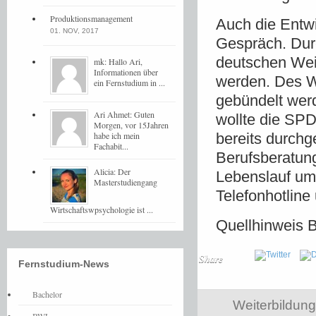
Produktionsmanagement
Auch die Entwi
01. NOV, 2017
Gespräch. Dur
deutschen Wei
mk: Hallo Ari,
Informationen über
werden. Des We
ein Fernstudium in ...
gebündelt werd
Ari Ahmet: Guten
wollte die SPD
Morgen, vor 15Jahren
habe ich mein
bereits durchg
Fachabit...
Berufsberatun
Alicia: Der
Lebenslauf umf
Masterstudiengang
Telefonhotline
Wirtschaftswpsychologie ist ...
Quellhinweis 
Share
Fernstudium-News
Bachelor
Weiterbildung