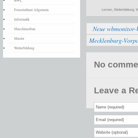
BWL
Fernstudium Allgemein
Lernen
,
Weiterbildung
,
W
Informatik
Neue wbmonitor-U
Maschinenbau
Master
Mecklenburg-Vorpo
Weiterbildung
No comments
Leave a R