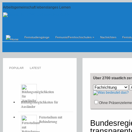
Arbeitsgemeinschaft lebenslanges Lernen
Fernstudiengänge
Fernunis/Fernhochschulen
»
Nachrichten
Fernst
POPULAR
LATEST
Über 2700 staatlich ze
Bildungsmöglichkeiten für
Ohne Präsenzeleme
Ausländer
Fernstudium mit
Bundesregi
Behinderung
transparent