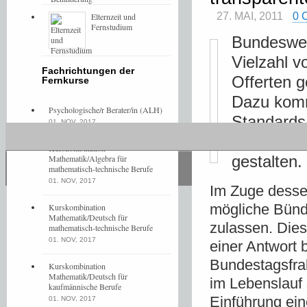
27. MAI, 2011
0
Elternzeit und
Fernstudium
Bundeswei
Vielzahl v
Fachrichtungen der
Offerten 
Fernkurse
Dazu komm
Psychologische/r Berater/in (ALH)
Standards
01. NOV, 2017
Bundesreg
Kurskombination
gestalten.
Mathematik/Algebra für
mathematisch-technische Berufe
01. NOV, 2017
Im Zuge desse
mögliche Bünd
Kurskombination
Mathematik/Deutsch für
zulassen. Die
mathematisch-technische Berufe
01. NOV, 2017
einer Antwort 
Bundestagsfrak
Kurskombination
Mathematik/Deutsch für
im Lebenslauf 
kaufmännische Berufe
Einführung ein
01. NOV, 2017