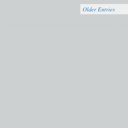
Older Entries
© 2026 Fernstudium BWL und Ingenieur Guide.
Alle Angaben ohne Gewähr. Quelle der Daten: