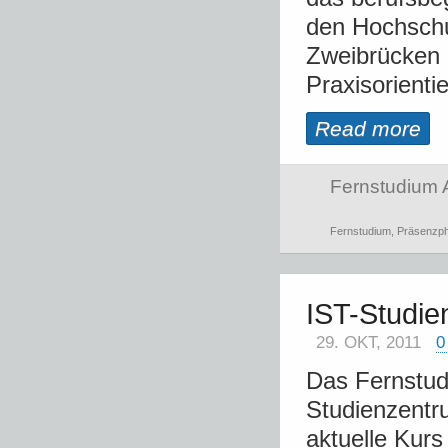
den Hochschu
Zweibrücken 
Praxisorienti
Read more
Fernstudium 
Fernstudium
,
Präsenzp
IST-Studie
29. OKT, 2011
0
Das Fernstud
Studienzentr
aktuelle Kurs