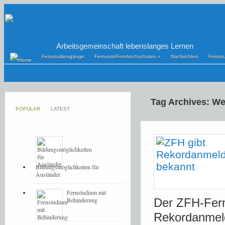
Arbeitsgemeinschaft lebenslanges Lernen
Fernstudiengänge
Fernunis/Fernhochschulen
»
Nachrichten
Fernst
Tag Archives: We
POPULAR
LATEST
Bildungsmöglichkeiten für
Ausländer
Fernstudium mit
Behinderung
Der ZFH-Fern
Rekordanmeld