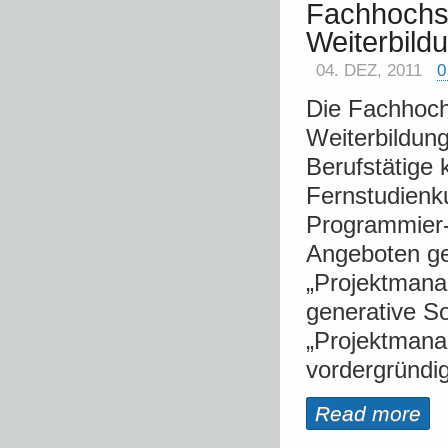
Fachhochsc
Weiterbild
04. DEZ, 2011
Die Fachhochs
Weiterbildun
Berufstätige
Fernstudienk
Programmier
Angeboten ge
„Projektmana
generative S
„Projektmanag
vordergründig 
Read more