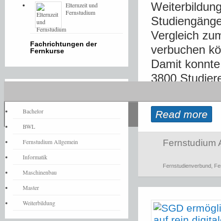
Weiterbildun
Elternzeit und
Fernstudium
Studiengänge
Vergleich zum
Fachrichtungen der
verbuchen kö
Fernkurse
Damit konnte
3800 Studier
Fernstudium-News
werden. Dabei
Bachelor
Read more
BWL
Fernstudium Allgemein
Fernstudium 
Informatik
Fernstudienverbund
,
Fe
Maschinenbau
Master
Weiterbildung