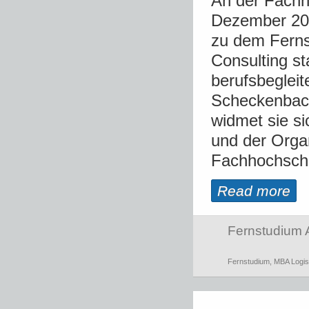
An der Fachh
Dezember 201
zu dem Fern
Consulting st
berufsbeglei
Scheckenbach
widmet sie s
und der Orga
Fachhochschul
Read more
Fernstudium 
Fernstudium
,
MBA Logis