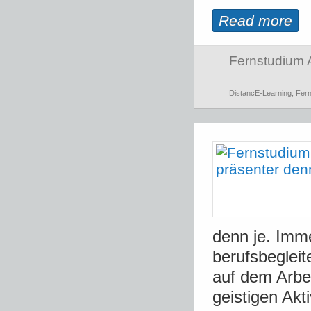
Read more
Fernstudium 
DistancE-Learning
,
Fer
denn je. Imme
berufsbeglei
auf dem Arbei
geistigen Akt