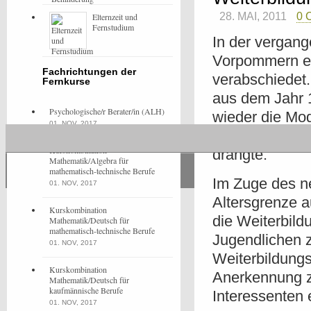
28. MAI, 2011
0
Elternzeit und
Fernstudium
In der vergan
Vorpommern ei
Fachrichtungen der
verabschiedet.
Fernkurse
aus dem Jahr 1
Psychologische/r Berater/in (ALH)
wieder die Mo
01. NOV, 2017
Vorpommern ge
Kurskombination
drängte.
Mathematik/Algebra für
mathematisch-technische Berufe
Im Zuge des n
01. NOV, 2017
Altersgrenze 
Kurskombination
die Weiterbil
Mathematik/Deutsch für
mathematisch-technische Berufe
Jugendlichen 
01. NOV, 2017
Weiterbildungs
Kurskombination
Anerkennung zu
Mathematik/Deutsch für
kaufmännische Berufe
Interessenten 
01. NOV, 2017