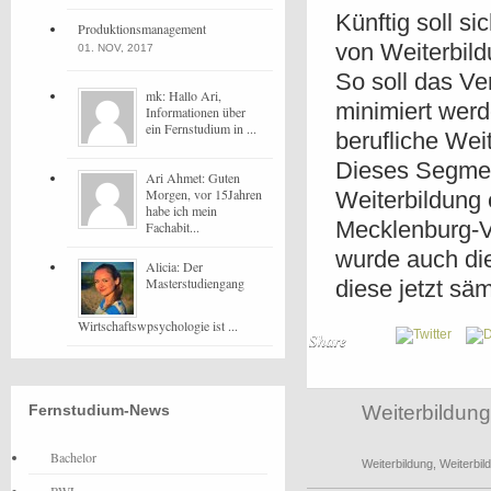
Künftig soll s
Produktionsmanagement
von Weiterbild
01. NOV, 2017
So soll das Ve
mk: Hallo Ari,
minimiert werd
Informationen über
ein Fernstudium in ...
berufliche Wei
Dieses Segmen
Ari Ahmet: Guten
Morgen, vor 15Jahren
Weiterbildung 
habe ich mein
Mecklenburg-V
Fachabit...
wurde auch die
Alicia: Der
Masterstudiengang
diese jetzt sä
Wirtschaftswpsychologie ist ...
Share
Fernstudium-News
Weiterbildung
Bachelor
Weiterbildung
,
Weiterbil