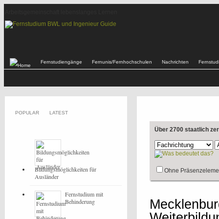
Arbeitsgemeinschaft lebenslanges Lernen
Fernstudiengänge
Fernunis/Fernhochschulen
Nachrichten
Fernstu
POPULAR
LATEST
Über 2700 staatlich ze
Bildungsmöglichkeiten für
Ohne Präsenzeleme
Ausländer
Fernstudium mit
Mecklenbur
Behinderung
Weiterbild