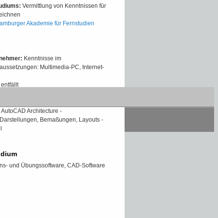
tudiums:
Vermittlung von Kenntnissen für
eichnen
amburger Akademie für Fernstudien
lnehmer:
Kenntnisse im
aussetzungen: Multimedia-PC, Internet-
entfällt
des Fernkurses:
PC- Grundlagen -
AutoCAD Architecture -
Darstellungen, Bemaßungen, Layouts -
l
udium
ns- und Übungssoftware, CAD-Software