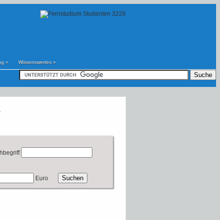
ng
»
Wissenswertes
»
r
hbegriff
Euro