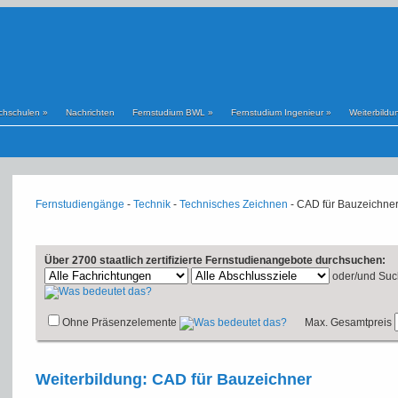
chschulen
»
Nachrichten
Fernstudium BWL
»
Fernstudium Ingenieur
»
Weiterbildu
Fernstudiengänge
-
Technik
-
Technisches Zeichnen
- CAD für Bauzeichne
Über 2700 staatlich zertifizierte Fernstudienangebote durchsuchen:
oder/und
Suc
Ohne Präsenzelemente
Max. Gesamtpreis
Weiterbildung: CAD für Bauzeichner