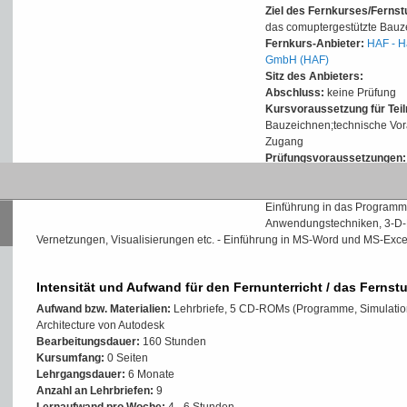
Ziel des Fernkurses/Ferns
das comuptergestützte Bauz
Fernkurs-Anbieter:
HAF - H
GmbH (HAF)
Sitz des Anbieters:
Abschluss:
keine Prüfung
Kursvoraussetzung für Tei
Bauzeichnen;technische Vor
Zugang
Prüfungsvoraussetzungen:
Inhalte der Weiterbildung/
Einführung in das Programm 
Anwendungstechniken, 3-D-
Vernetzungen, Visualisierungen etc. - Einführung in MS-Word und MS-Exce
Intensität und Aufwand für den Fernunterricht / das Fernst
Aufwand bzw. Materialien:
Lehrbriefe, 5 CD-ROMs (Programme, Simulatio
Architecture von Autodesk
Bearbeitungsdauer:
160 Stunden
Kursumfang:
0 Seiten
Lehrgangsdauer:
6 Monate
Anzahl an Lehrbriefen:
9