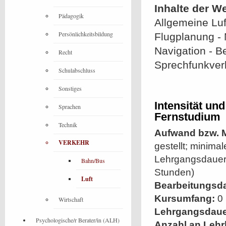
Inhalte der W
Pädagogik
Allgemeine Luf
Persönlichkeitsbildung
Flugplanung -
Navigation - B
Recht
Sprechfunkver
Schulabschluss
Sonstiges
Intensität un
Sprachen
Fernstudium
Technik
Aufwand bzw. M
VERKEHR
gestellt; minim
Lehrgangsdauer 
Bahn/Bus
Stunden)
Luft
Bearbeitungsd
Kursumfang:
0 
Wirtschaft
Lehrgangsdaue
Psychologische/r Berater/in (ALH)
Anzahl an Lehr