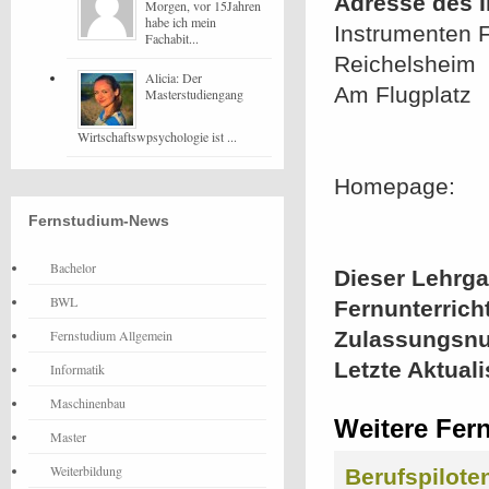
Adresse des In
Morgen, vor 15Jahren
habe ich mein
Instrumenten 
Fachabit...
Reichelsheim
Alicia: Der
Am Flugplatz
Masterstudiengang
Wirtschaftswpsychologie ist ...
Homepage:
Fernstudium-News
Bachelor
Dieser Lehrgan
BWL
Fernunterrich
Fernstudium Allgemein
Zulassungsn
Letzte Aktual
Informatik
Maschinenbau
Weitere Fern
Master
Weiterbildung
Berufspilote