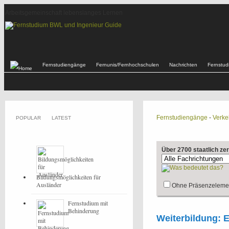
Arbeitsgemeinschaft lebenslanges Lernen
Fernstudiengänge
Fernunis/Fernhochschulen
Nachrichten
Fernstu
Fernstudiengänge
-
Verke
POPULAR
LATEST
Über 2700 staatlich ze
Bildungsmöglichkeiten für
Ausländer
Ohne Präsenzeleme
Fernstudium mit
Behinderung
Weiterbildung: E