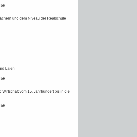
mbH
 Fächern und dem Niveau der Realschule
und Laien
mbH
 Wirtschaft vom 15. Jahrhundert bis in die
mbH