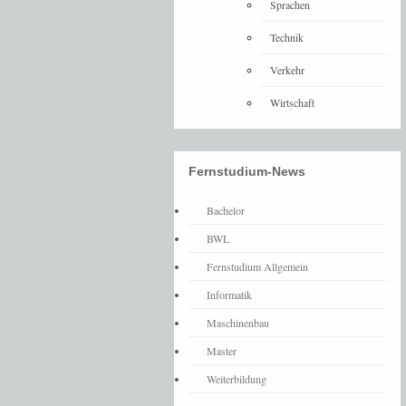
Sprachen
Technik
Verkehr
Wirtschaft
Fernstudium-News
Bachelor
BWL
Fernstudium Allgemein
Informatik
Maschinenbau
Master
Weiterbildung