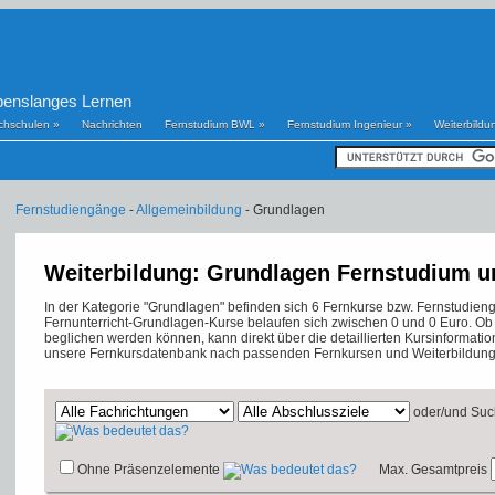
benslanges Lernen
chschulen
»
Nachrichten
Fernstudium BWL
»
Fernstudium Ingenieur
»
Weiterbildu
Fernstudiengänge
-
Allgemeinbildung
- Grundlagen
Weiterbildung: Grundlagen Fernstudium u
In der Kategorie "Grundlagen" befinden sich 6 Fernkurse bzw. Fernstudie
Fernunterricht-Grundlagen-Kurse belaufen sich zwischen 0 und 0 Euro. O
beglichen werden können, kann direkt über die detaillierten Kursinformati
unsere Fernkursdatenbank nach passenden Fernkursen und Weiterbildung
oder/und
Suc
Ohne Präsenzelemente
Max. Gesamtpreis