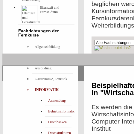
beglichen werd
Elternzeit und
Kursinformatio
Fernstudium
Fernkursdaten
Weiterbildung
Fachrichtungen der
Fernkurse
Allgemeinbildung
Architektur
Ohne Präsenzeleme
Ausbildung
Gastronomie, Touristik
Beispielhaf
INFORMATIK
in "Wirtscha
Anwendung
Es werden die 
Betriebsinformatik
Wirtschaftsinf
Computer-Inter
Datenbanken
Institut
Datenstrukturen