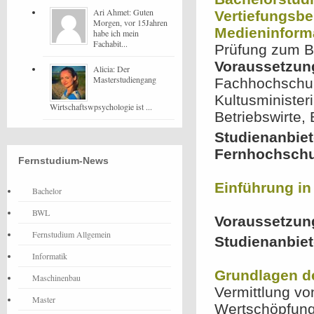
Ari Ahmet: Guten
Vertiefungsbe
Morgen, vor 15Jahren
Medieninform
habe ich mein
Fachabit...
Prüfung zum B
Voraussetzun
Alicia: Der
Masterstudiengang
Fachhochschul
Kultusministeri
Wirtschaftswpsychologie ist ...
Betriebswirte,
Studienanbiet
Fernhochschu
Fernstudium-News
Einführung in
Bachelor
BWL
Voraussetzun
Fernstudium Allgemein
Studienanbiet
Informatik
Grundlagen 
Maschinenbau
Vermittlung v
Master
Wertschöpfung