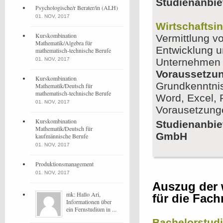
Studienanbie
Psychologische/r Berater/in (ALH)
01. NOV, 2017
Wirtschaftsi
Kurskombination
Vermittlung v
Mathematik/Algebra für
Entwicklung u
mathematisch-technische Berufe
01. NOV, 2017
Unternehmen
Voraussetzu
Kurskombination
Grundkenntni
Mathematik/Deutsch für
mathematisch-technische Berufe
Word, Excel, 
01. NOV, 2017
Vorausetzunge
Kurskombination
Studienanbie
Mathematik/Deutsch für
GmbH
kaufmännische Berufe
01. NOV, 2017
Produktionsmanagement
01. NOV, 2017
Auszug der 
mk: Hallo Ari,
für die Fach
Informationen über
ein Fernstudium in ...
Bachelorstud