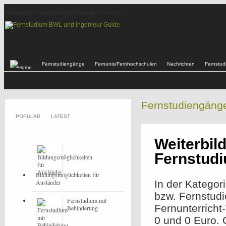
Arbeitsgemeinschaft lebenslanges Lernen
Fernstudiengänge
Fernunis/Fernhochschulen
Nachrichten
Fernstu
Fernstudiengäng
POPULAR
LATEST
Weiterbil
Fernstud
Bildungsmöglichkeiten für
Ausländer
In der Kategor
bzw. Fernstud
Fernstudium mit
Fernunterricht
Behinderung
0 und 0 Euro.