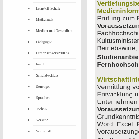
Vertiefungsb
Lernstoff Schule
Medieninform
Prüfung zum B
Mathematik
Voraussetzu
Medizin und Gesundheit
Fachhochschu
Kultusminister
Pädagogik
Betriebswirte
Persönlichkeitsbildung
Studienanbie
Fernhochsch
Recht
Schulabschluss
Wirtschaftinf
Vermittlung v
Sonstiges
Entwicklung u
Sprachen
Unternehmen
Voraussetzu
Technik
Grundkenntni
Verkehr
Word, Excel, 
Vorausetzunge
Wirtschaft