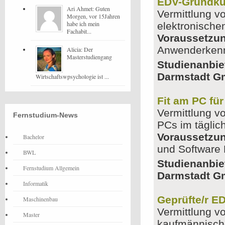
EDV-Grundkur
Ari Ahmet: Guten
Vermittlung v
Morgen, vor 15Jahren
habe ich mein
elektronische
Fachabit...
Voraussetzu
Anwenderkennt
Alicia: Der
Masterstudiengang
Studienanbie
Darmstadt 
Wirtschaftswpsychologie ist ...
Fit am PC für
Vermittlung v
Fernstudium-News
PCs im tägli
Voraussetzu
Bachelor
und Software 
BWL
Studienanbie
Fernstudium Allgemein
Darmstadt 
Informatik
Geprüfte/r E
Maschinenbau
Vermittlung v
Master
kaufmännisch