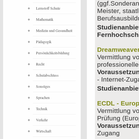
(ggf.Sonderan
Lernstoff Schule
Meister, staat
Berufsausbild
Mathematik
Studienanbie
Medizin und Gesundheit
Fernhochsch
Pädagogik
Dreamweave
Persönlichkeitsbildung
Vermittlung 
professionell
Recht
Voraussetzu
Schulabschluss
- Internet-Zu
Sonstiges
Studienanbiet
Sprachen
ECDL - Europ
Technik
Vermittlung v
Prüfung (Euro
Verkehr
Voraussetzu
Wirtschaft
Zugang