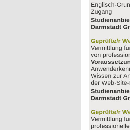
Englisch-Grun
Zugang
Studienanbie
Darmstadt 
Geprüfte/r W
Vermittlung f
von professio
Voraussetzu
Anwenderkennt
Wissen zur A
der Web-Site-
Studienanbie
Darmstadt 
Geprüfte/r W
Vermittlung f
professionell