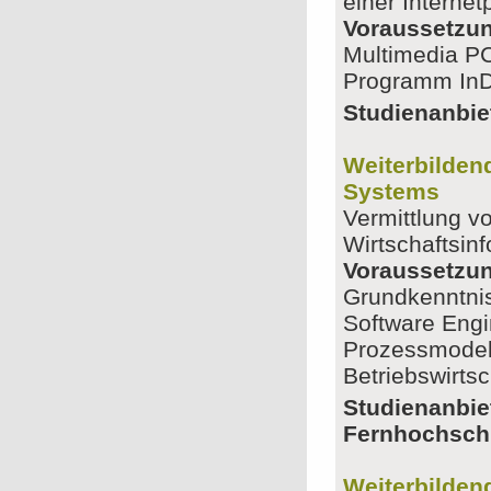
einer Interne
Voraussetzu
Multimedia P
Programm In
Studienanbiet
Weiterbilden
Systems
Vermittlung v
Wirtschaftsin
Voraussetzu
Grundkenntnis
Software Eng
Prozessmodell
Betriebswirts
Studienanbie
Fernhochsch
Weiterbilden