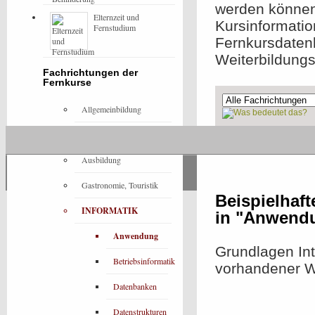
werden können,
Elternzeit und
Kursinformatio
Fernstudium
Fernkursdaten
Weiterbildung
Fachrichtungen der
Fernkurse
Allgemeinbildung
Architektur
Ohne Präsenzeleme
Ausbildung
Gastronomie, Touristik
Beispielhaf
INFORMATIK
in "Anwend
Anwendung
Grundlagen Int
Betriebsinformatik
vorhandener W
Datenbanken
Datenstrukturen