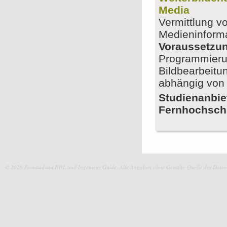
Media
Vermittlung v
Medieninforma
Voraussetzu
Programmierun
Bildbearbeitu
abhängig von 
Studienanbie
Fernhochsch
© 2026 Fernstudium BWL und Ingenieur Guide.
Alle Angaben ohne Gewähr. Quelle der Daten: