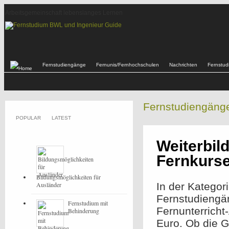
Arbeitsgemeinschaft lebenslanges Lernen
Fernstudiengänge
Fernunis/Fernhochschulen
Nachrichten
Fernstu
Fernstudiengäng
POPULAR
LATEST
Weiterbi
Fernkurs
Bildungsmöglichkeiten für
Ausländer
In der Kategor
Fernstudiengä
Fernstudium mit
Fernunterrich
Behinderung
Euro. Ob die 