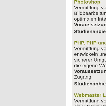
Photoshop
Vermittlung v
Bildbearbeitu
optimalen Int
Voraussetzu
Studienanbiet
PHP, PHP un
Vermittlung v
entwickeln un
sicherer Umga
die eigene We
Voraussetzu
Zugang
Studienanbiet
Webmaster Le
Vermittlung v