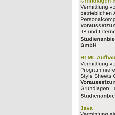
Grundlagen d
Vermittlung v
betriebliche
Personalcomp
Voraussetzu
98 und Intern
Studienanbie
GmbH
HTML Aufbau
Vermittlung v
Programmiere
Style Sheets
Voraussetzu
Grundlagen; I
Studienanbiet
Java
Vermittlung e