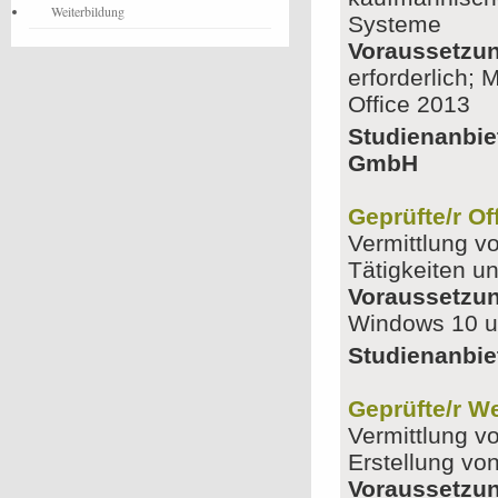
Weiterbildung
Systeme
Voraussetzu
erforderlich;
Office 2013
Studienanbie
GmbH
Geprüfte/r Of
Vermittlung v
Tätigkeiten u
Voraussetzu
Windows 10 u
Studienanbie
Geprüfte/r W
Vermittlung v
Erstellung vo
Voraussetzu