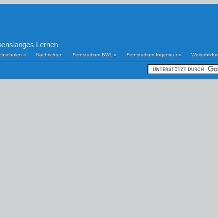
benslanges Lernen
chschulen
»
Nachrichten
Fernstudium BWL
»
Fernstudium Ingenieur
»
Weiterbildu