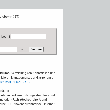
riebswirt (IST)
hbegriff
Euro
tudiums:
Vermittlung von Kenntnissen und
 mittleren Managements der Gastronomie
ieninstitut GmbH (IST)
Prüfung
lnehmer:
mittlerer Bildungsabschluss und
g oder (Fach-)Hochschulreife und
rbe - PC-Anwenderkenntnisse - Internet-