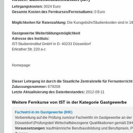
Lehrgangskosten:
3024 Euro
Gesamte Kosten des Fernkurses/Fernstudiums:
0 Euro
Möglichkeiten für Ratenzahlung:
Die Kursgebühr/Studienkosten sind in 18
Gastgewerbe Weiterbildungsmöglichkeit
Adresse des Instituts:
IST-Studieninstitut GmbH in D- 40233 Düsseldorf
Erkrather Str. 220 a-c
Homepage:
Dieser Lehrgang ist durch die Staatliche Zentralstelle für Fernunterrich
Zulassungsnummer:
679208
Letzte Aktualisierung des Datenbestandes:
2012-09-11
Weitere Fernkurse von IST in der Kategorie Gastgewerbe
Fachwirt/-in im Gastgewerbe (IHK)
Vorbereitung auf die Prüfung zum/zur Fachwirt/in im Gastgewerbe an de
Düsseldorf (Prüfungsteil Wirtschaftsbezogene Qualifikationen gemäß D
Voraussetzungen:
kaufmännische Berufsausbildung und Berufspraxis, P