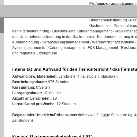
Prüfungsvoraussetzungen:
Inhalte der Weiterbildung/
Unternehmensführung - Recht
Gastronomie - Personalmanag
der Mitarbeiterführung - Qualitäts- und Kundenmanagement - Projektmana
und Unternehmenssteuerung in der Gastronomie - Kundenorientierung in
Kundenbindung - Veranstaltungsmanagement - Warenwirtschaftssysteme -
Systemgastronomie - Cateringmanagement - F&B-Management - Restauran
und regionale Erzeugnisse
Intensität und Aufwand für den Fernunterricht / das Fernst
Aufwand bzw. Materialien:
Lehrbriefe, 4 Fallstudien, Klausuren
Bearbeitungsdauer:
975 Stunden
Kursumfang:
0 Seiten
Lehrgangsdauer:
18 Monate
Anzahl an Lehrbriefen:
18
Lernaufwand pro Woche:
12 Stunden
Begleitender Unterricht/Präsenzunterricht:
zwei 3-tägige Seminare (ig. 4
Zeitstunden)
Kosten: Gastronomiebetriebswirt (IST)