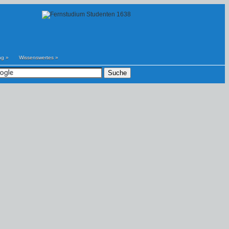
ng
»
Wissenswertes
»