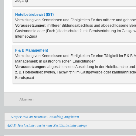
Zugang
Hotelbetriebswirt (IST)
Vermittlung von Kenntnissen und Fähigkeiten für das mittlere und geh
Voraussetzungen:
mittlerer Bildungsabschluss und abgeschlossene Beru
Gastronomie oder (Fach-)Hochschulreife mit Berufserfahrung im Gastge
Internet-Zuga
F & B Management
Vermittlung von Kenntnissen und Fertigkeiten für eine Tätigkeit im F &
Management) in gastronomischen Einrichtungen
Voraussetzungen:
abgeschlossene Ausbildung in der Hotelbranche und b
z. B. Hotelbetriebswirt/in, Fachwirt/in im Gastgewerbe oder kaufmännisc
Berufspraxi
Allgemein
Großer Run an Business Consulting Angeboten
AKAD-Hochschulen bietet neue Zertifikatsstudiengänge