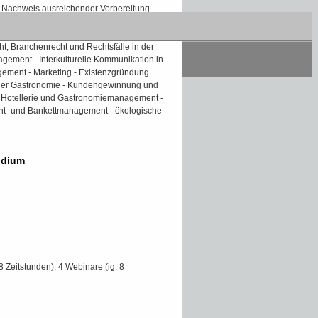
Nachweis ausreichender Vorbereitung
des Fernkurses:
Betriebswirtschaftslehre -
, Branchenrecht und Rechtsfälle in der
ement - Interkulturelle Kommunikation in
gement - Marketing - Existenzgründung
 der Gastronomie - Kundengewinnung und
 Hotellerie und Gastronomiemanagement -
t- und Bankettmanagement - ökologische
udium
8 Zeitstunden), 4 Webinare (ig. 8