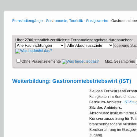
Fernstudiengänge
-
Gastronomie, Touristik
-
Gastgewerbe
- Gastronomiebet
Über 2700 staatlich zertifizierte Fernstudienangebote durchsuchen:
oder/und
Suc
Ohne Präsenzelemente
Max. Gesamtpreis
Weiterbildung: Gastronomiebetriebswirt (IST)
Ziel des Fernkurses/Ferns
Fähigkeiten im Bereich des
Fernkurs-Anbieter:
IST-Stud
Sitz des Anbieters:
Abschluss:
institutsinterne 
Kursvoraussetzung für Tei
branchenbezogene Ausbildun
Berufserfahrung im Gastgewe
Zugang