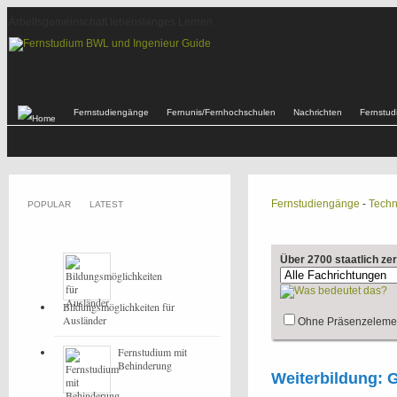
Arbeitsgemeinschaft lebenslanges Lernen
Fernstudiengänge
Fernunis/Fernhochschulen
Nachrichten
Fernstu
Fernstudiengänge
-
Techn
POPULAR
LATEST
Über 2700 staatlich ze
Bildungsmöglichkeiten für
Ausländer
Ohne Präsenzeleme
Fernstudium mit
Behinderung
Weiterbildung: G