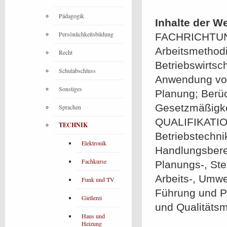
Pädagogik
Inhalte der W
Persönlichkeitsbildung
FACHRICHTU
Arbeitsmethod
Recht
Betriebswirtsc
Schulabschluss
Anwendung von
Sonstiges
Planung; Berüc
Gesetzmäßig
Sprachen
QUALIFIKATION
TECHNIK
Betriebstechni
Elektronik
Handlungsbere
Fachkurse
Planungs-, St
Arbeits-, Umw
Funk und TV
Führung und P
Gießerei
und Qualität
Haus und
Heizung