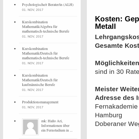
Psychologische/r Berater/in (ALH)
01. NOV, 2017
Kosten: Gepr
Kurskombination
Metall
Mathematik/Algebra für
mathematisch-technische Berufe
Lehrgangskos
01. NOV, 2017
Gesamte Kost
Kurskombination
Mathematik/Deutsch für
mathematisch-technische Berufe
Möglichkeiten
01. NOV, 2017
sind in 30 Rat
Kurskombination
Mathematik/Deutsch für
kaufmännische Berufe
Meister Weite
01. NOV, 2017
Adresse des In
Produktionsmanagement
Fernakademie 
01. NOV, 2017
Hamburg
mk: Hallo Ari,
Doberaner We
Informationen über
ein Fernstudium in ...