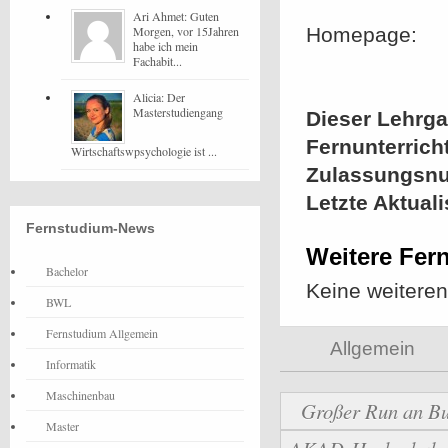
Ari Ahmet: Guten
Morgen, vor 15Jahren
Homepage:
habe ich mein
Fachabit...
Alicia: Der
Masterstudiengang
Dieser Lehrgan
Fernunterrich
Wirtschaftswpsychologie ist ...
Zulassungsn
Letzte Aktual
Fernstudium-News
Weitere Fer
Bachelor
Keine weitere
BWL
Fernstudium Allgemein
Allgemein
Informatik
Maschinenbau
Großer Run an Bu
Master