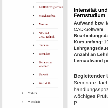
Kraftfahrzeugtechnik
Intensität un
Fernstudium
Maschinenbau
Aufwand bzw. M
Meister
CAD-Software
NC- und
Bearbeitungsd
CNC-Technik
Kursumfang:
10
Studium
Lehrgangsdaue
Techniker
Anzahl an Lehr
Lernaufwand p
Technisches
Zeichnen
Umwelt
Begleitender 
Seminare: fach
Werkstoffe
handlungsspezi
Verkehr
wöchiges Prüfu
Wirtschaft
P