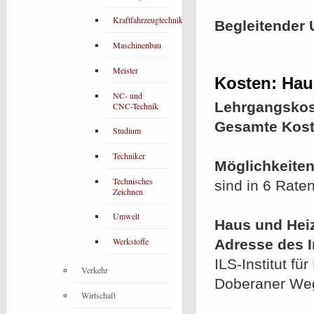
Kraftfahrzeugtechnik
Begleitender 
Maschinenbau
Meister
Kosten: Hau
NC- und
Lehrgangskos
CNC-Technik
Gesamte Kost
Studium
Techniker
Möglichkeiten
Technisches
sind in 6 Rate
Zeichnen
Umwelt
Haus und Hei
Werkstoffe
Adresse des In
ILS-Institut 
Verkehr
Doberaner We
Wirtschaft