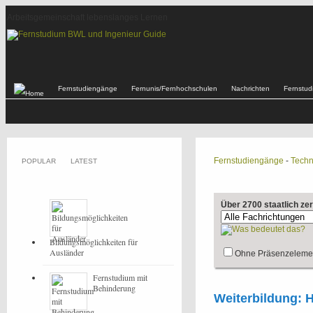
Arbeitsgemeinschaft lebenslanges Lernen
Fernstudiengänge
Fernunis/Fernhochschulen
Nachrichten
Fernstu
Fernstudiengänge
-
Techn
POPULAR
LATEST
Über 2700 staatlich ze
Bildungsmöglichkeiten für
Ausländer
Ohne Präsenzeleme
Fernstudium mit
Behinderung
Weiterbildung: 