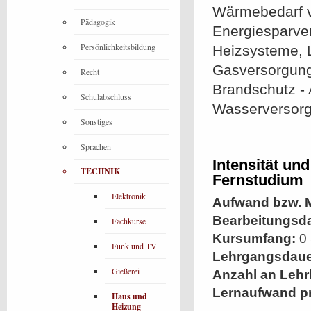
Wärmebedarf v
Pädagogik
Energiesparve
Persönlichkeitsbildung
Heizsysteme, L
Gasversorgung
Recht
Brandschutz - 
Schulabschluss
Wasserversor
Sonstiges
Sprachen
Intensität un
TECHNIK
Fernstudium
Elektronik
Aufwand bzw. M
Bearbeitungsd
Fachkurse
Kursumfang:
0 
Funk und TV
Lehrgangsdaue
Gießerei
Anzahl an Lehr
Lernaufwand p
Haus und
Heizung