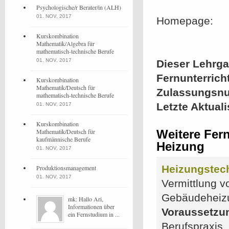
Psychologische/r Berater/in (ALH)
01. NOV, 2017
Homepage:
Kurskombination
Mathematik/Algebra für
mathematisch-technische Berufe
01. NOV, 2017
Dieser Lehrgan
Fernunterrich
Kurskombination
Mathematik/Deutsch für
Zulassungsn
mathematisch-technische Berufe
Letzte Aktual
01. NOV, 2017
Kurskombination
Mathematik/Deutsch für
Weitere Fer
kaufmännische Berufe
Heizung
01. NOV, 2017
Heizungstec
Produktionsmanagement
01. NOV, 2017
Vermittlung v
Gebäudeheizu
mk: Hallo Ari,
Informationen über
Voraussetzu
ein Fernstudium in ...
Berufspraxis