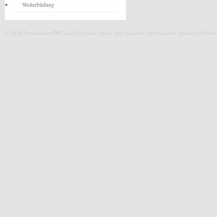
Weiterbildung
© 2026 Fernstudium BWL und Ingenieur Guide.
Alle Angaben ohne Gewähr. Quelle der Daten: