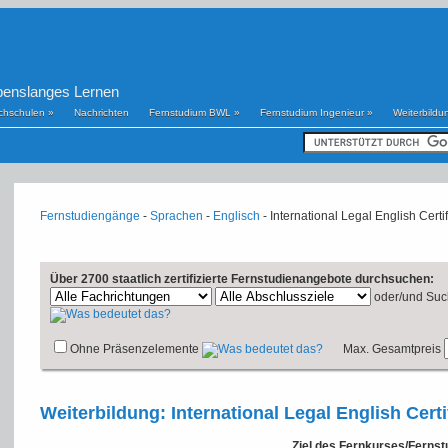
benslanges Lernen
chschulen
»
Nachrichten
Fernstudium BWL
»
Fernstudium Ingenieur
»
Weiterbildu
Fernstudiengänge
-
Sprachen
-
Englisch
- International Legal English Cert
Über 2700 staatlich zertifizierte Fernstudienangebote durchsuchen:
oder/und
Suc
Ohne Präsenzelemente
Max. Gesamtpreis
Weiterbildung: International Legal English Cert
Ziel des Fernkurses/Ferns