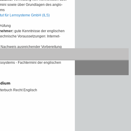
ermini sowie über Grundlagen des anglo-
ems
itut für Lernsysteme GmbH (ILS)
Prüfung
lnehmer:
gute Kenntnisse der englischen
 technische Voraussetzungen: Internet-
Nachweis ausreichender Vorbereitung
des Fernkurses:
u. a. Grundstrukturen des
ssystems - Fachtermini der englischen
udium
terbuch Recht Englisch