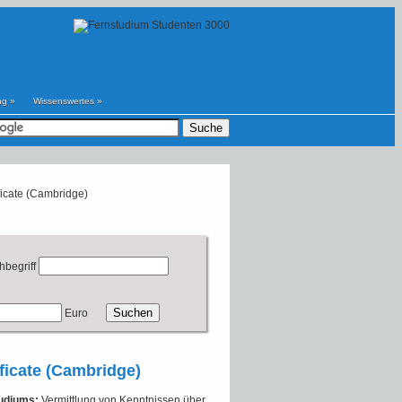
ng
»
Wissenswertes
»
ificate (Cambridge)
hbegriff
Euro
ificate (Cambridge)
tudiums:
Vermittlung von Kenntnissen über