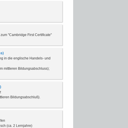
 zum "Cambridge First Certificate"
ss)
ng in die englische Handels- und
m mittleren Bildungsabschluss);
)
z
tleren Bildungsabschluß).
ufen
sch (ca. 2 Lernjahre)