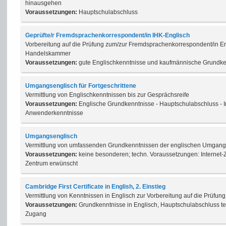
hinausgehen
Voraussetzungen:
Hauptschulabschluss
Geprüfte/r Fremdsprachenkorrespondent/in IHK-Englisch
Vorbereitung auf die Prüfung zum/zur Fremdsprachenkorrespondent/in Eng
Handelskammer
Voraussetzungen:
gute Englischkenntnisse und kaufmännische Grundke
Umgangsenglisch für Fortgeschrittene
Vermittlung von Englischkenntnissen bis zur Gesprächsreife
Voraussetzungen:
Englische Grundkenntnisse - Hauptschulabschluss - I
Anwenderkenntnisse
Umgangsenglisch
Vermittlung von umfassenden Grundkenntnissen der englischen Umgan
Voraussetzungen:
keine besonderen; techn. Voraussetzungen: Internet-
Zentrum erwünscht
Cambridge First Certificate in English, 2. Einstieg
Vermittlung von Kenntnissen in Englisch zur Vorbereitung auf die Prüfung
Voraussetzungen:
Grundkenntnisse in Englisch, Hauptschulabschluss te
Zugang