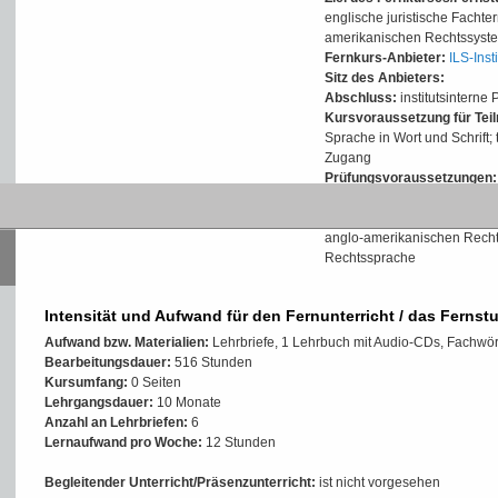
englische juristische Facht
amerikanischen Rechtssyst
Fernkurs-Anbieter:
ILS-Inst
Sitz des Anbieters:
Abschluss:
institutsinterne 
Kursvoraussetzung für Tei
Sprache in Wort und Schrift;
Zugang
Prüfungsvoraussetzungen:
Inhalte der Weiterbildung/
anglo-amerikanischen Recht
Rechtssprache
Intensität und Aufwand für den Fernunterricht / das Fernst
Aufwand bzw. Materialien:
Lehrbriefe, 1 Lehrbuch mit Audio-CDs, Fachwör
Bearbeitungsdauer:
516 Stunden
Kursumfang:
0 Seiten
Lehrgangsdauer:
10 Monate
Anzahl an Lehrbriefen:
6
Lernaufwand pro Woche:
12 Stunden
Begleitender Unterricht/Präsenzunterricht:
ist nicht vorgesehen