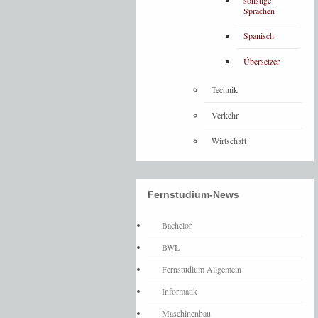
sonstige
Sprachen
Spanisch
Übersetzer
Technik
Verkehr
Wirtschaft
Fernstudium-News
Bachelor
BWL
Fernstudium Allgemein
Informatik
Maschinenbau