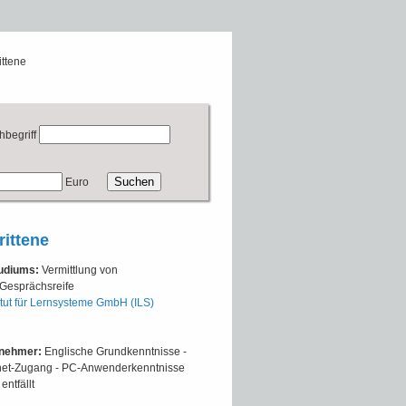
ittene
hbegriff
Euro
ittene
tudiums:
Vermittlung von
 Gesprächsreife
itut für Lernsysteme GmbH (ILS)
lnehmer:
Englische Grundkenntnisse -
rnet-Zugang - PC-Anwenderkenntnisse
entfällt