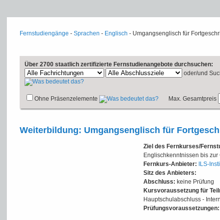
Fernstudiengänge
-
Sprachen
-
Englisch
- Umgangsenglisch für Fortgeschr
Über 2700 staatlich zertifizierte Fernstudienangebote durchsuchen:
oder/und
Suc
Ohne Präsenzelemente
Max. Gesamtpreis
Weiterbildung: Umgangsenglisch für Fortgeschr
Ziel des Fernkurses/Ferns
Englischkenntnissen bis zur
Fernkurs-Anbieter:
ILS-Inst
Sitz des Anbieters:
Abschluss:
keine Prüfung
Kursvoraussetzung für Tei
Hauptschulabschluss - Inte
Prüfungsvoraussetzungen: