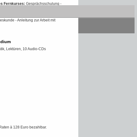
des Fernkurses:
Gesprächsschulung -
nwendung grammatischer Regeln -
gen - Englische und amerikanische
skunde - Anleitung zur Arbeit mit
udium
ik, Lektüren, 10 Audio-CDs
Raten à 128 Euro bezahlbar.