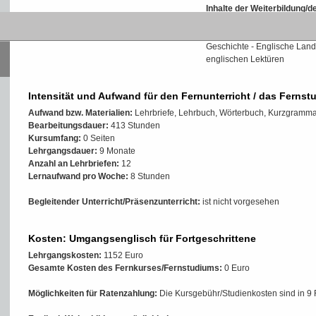
Inhalte der Weiterbildung/
Schulung in der sicheren A
Anwendung von Redewendun
Geschichte - Englische Lande
englischen Lektüren
Intensität und Aufwand für den Fernunterricht / das Fernst
Aufwand bzw. Materialien:
Lehrbriefe, Lehrbuch, Wörterbuch, Kurzgrammat
Bearbeitungsdauer:
413 Stunden
Kursumfang:
0 Seiten
Lehrgangsdauer:
9 Monate
Anzahl an Lehrbriefen:
12
Lernaufwand pro Woche:
8 Stunden
Begleitender Unterricht/Präsenzunterricht:
ist nicht vorgesehen
Kosten: Umgangsenglisch für Fortgeschrittene
Lehrgangskosten:
1152 Euro
Gesamte Kosten des Fernkurses/Fernstudiums:
0 Euro
Möglichkeiten für Ratenzahlung:
Die Kursgebühr/Studienkosten sind in 9 