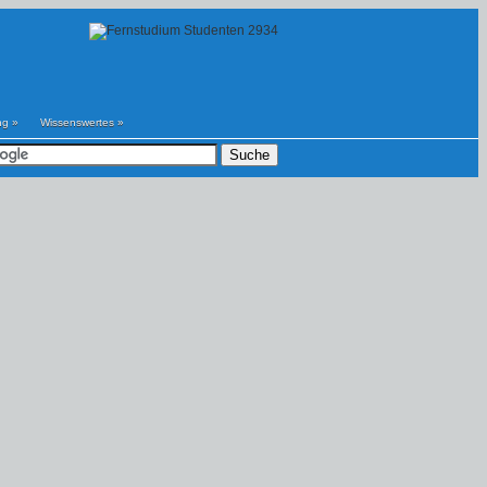
ng
»
Wissenswertes
»