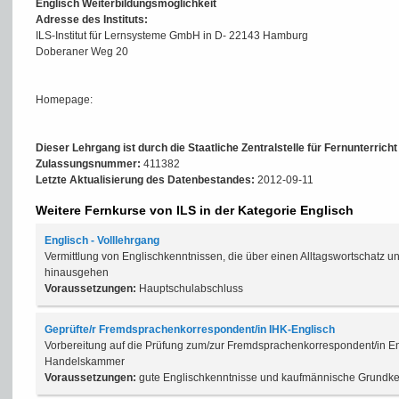
Englisch Weiterbildungsmöglichkeit
Adresse des Instituts:
ILS-Institut für Lernsysteme GmbH in D- 22143 Hamburg
Doberaner Weg 20
Homepage:
Dieser Lehrgang ist durch die Staatliche Zentralstelle für Fernunterrich
Zulassungsnummer:
411382
Letzte Aktualisierung des Datenbestandes:
2012-09-11
Weitere Fernkurse von ILS in der Kategorie Englisch
Englisch - Volllehrgang
Vermittlung von Englischkenntnissen, die über einen Alltagswortschatz
hinausgehen
Voraussetzungen:
Hauptschulabschluss
Geprüfte/r Fremdsprachenkorrespondent/in IHK-Englisch
Vorbereitung auf die Prüfung zum/zur Fremdsprachenkorrespondent/in Eng
Handelskammer
Voraussetzungen:
gute Englischkenntnisse und kaufmännische Grundke