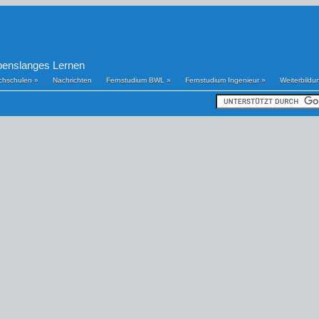
benslanges Lernen
chschulen
»
Nachrichten
Fernstudium BWL
»
Fernstudium Ingenieur
»
Weiterbildu