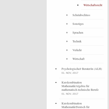
Wirtschaftsrecht
Schulabschluss
Sonstiges
Sprachen
Technik
Verkehr
Wirtschaft
Psychologische/r Berater/in (ALH)
01. NOV, 2017
Kurskombination
Mathematik/Algebra für
mathematisch-technische Berufe
01. NOV, 2017
Kurskombination
Mathematik/Deutsch für