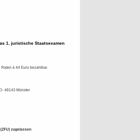
as 1. juristische Staatsexamen
 Raten à 44 Euro bezahlbar.
 D- 48143 Münster
t (ZFU) zugelassen