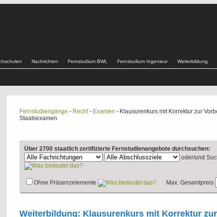
chschulen
Nachrichten
Fernstudium BWL
Fernstudium Ingenieur
Weiterbildung
Fernstudiengänge
-
Recht
-
Examen
- Klausurenkurs mit Korrektur zur Vorbe
Staatsexamen
Über 2700 staatlich zertifizierte Fernstudienangebote durchsuchen:
oder/und
Suc
Ohne Präsenzelemente
Max. Gesamtpreis
Weiterbildung: Klausurenkurs mit Korrektur zur