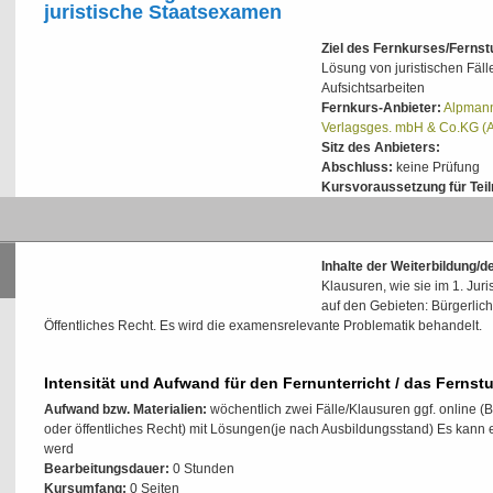
juristische Staatsexamen
Ziel des Fernkurses/Ferns
Lösung von juristischen Fäll
Aufsichtsarbeiten
Fernkurs-Anbieter:
Alpmann
Verlagsges. mbH & Co.KG (
Sitz des Anbieters:
Abschluss:
keine Prüfung
Kursvoraussetzung für Tei
Rechtswissenschaften; techn
Prüfungsvoraussetzungen:
Inhalte der Weiterbildung/
Klausuren, wie sie im 1. Jur
auf den Gebieten: Bürgerlic
Öffentliches Recht. Es wird die examensrelevante Problematik behandelt.
Intensität und Aufwand für den Fernunterricht / das Fernst
Aufwand bzw. Materialien:
wöchentlich zwei Fälle/Klausuren ggf. online 
oder öffentliches Recht) mit Lösungen(je nach Ausbildungsstand) Es kann
werd
Bearbeitungsdauer:
0 Stunden
Kursumfang:
0 Seiten