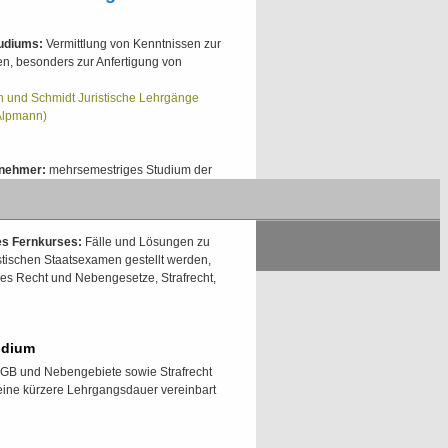
tudiums:
Vermittlung von Kenntnissen zur
en, besonders zur Anfertigung von
 und Schmidt Juristische Lehrgänge
Alpmann)
lnehmer:
mehrsemestriges Studium der
. Voraussetzungen: Internet-Zugang
entfällt
des Fernkurses:
Fälle und Lösungen zu
istischen Staatsexamen gestellt werden,
hes Recht und Nebengesetze, Strafrecht,
udium
(BGB und Nebengebiete sowie Strafrecht
 eine kürzere Lehrgangsdauer vereinbart