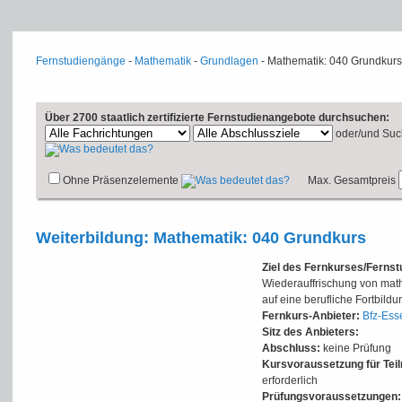
Fernstudiengänge
-
Mathematik
-
Grundlagen
- Mathematik: 040 Grundkurs
Über 2700 staatlich zertifizierte Fernstudienangebote durchsuchen:
oder/und
Suc
Ohne Präsenzelemente
Max. Gesamtpreis
Weiterbildung: Mathematik: 040 Grundkurs
Ziel des Fernkurses/Ferns
Wiederauffrischung von mat
auf eine berufliche Fortbi
Fernkurs-Anbieter:
Bfz-Ess
Sitz des Anbieters:
Abschluss:
keine Prüfung
Kursvoraussetzung für Tei
erforderlich
Prüfungsvoraussetzungen: