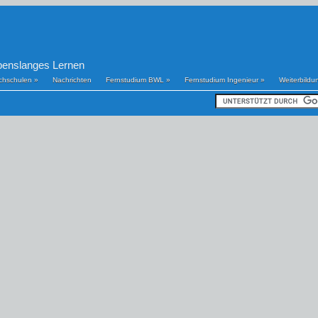
benslanges Lernen
chschulen
»
Nachrichten
Fernstudium BWL
»
Fernstudium Ingenieur
»
Weiterbildu