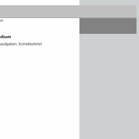
des Fernkurses:
Multiplikation und Division
berschlag - Bruchrechnen - Dreisatz -
en
udium
aufgaben; Korrekturbrief