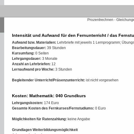
Inhalte der Weiterbildung/
- Kommazahlen - Probe und Ü
Prozentrechnen - Gleichung
Intensität und Aufwand für den Fernunterricht / das Fernst
Aufwand bzw. Materialien:
Lehrbriefe mit jeweils 1 Lernprogramm; Übungs
Bearbeitungsdauer:
39 Stunden
Kursumfang:
0 Seiten
Lehrgangsdauer:
3 Monate
Anzahl an Lehrbriefen:
12
Lernaufwand pro Woche:
3 Stunden
Begleitender Unterricht/Präsenzunterricht:
ist nicht vorgesehen
Kosten: Mathematik: 040 Grundkurs
Lehrgangskosten:
174 Euro
k
Gesamte Kosten des Fernkurses/Fernstudiums:
0 Euro
Möglichkeiten für Ratenzahlung:
keine Angabe
Grundlagen Weiterbildungsmöglichkeit