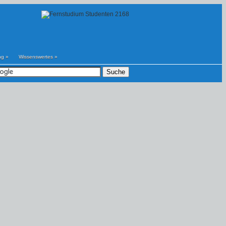
ng
»
Wissenswertes
»