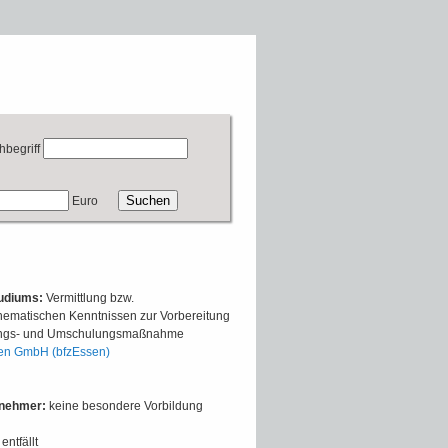
hbegriff
Euro
tudiums:
Vermittlung bzw.
hematischen Kenntnissen zur Vorbereitung
ldungs- und Umschulungsmaßnahme
en GmbH (bfzEssen)
lnehmer:
keine besondere Vorbildung
entfällt