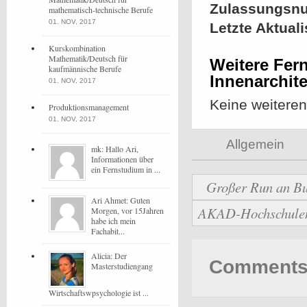
Zulassungsn
mathematisch-technische Berufe
01. NOV, 2017
Letzte Aktual
Kurskombination
Mathematik/Deutsch für
Weitere Fern
kaufmännische Berufe
Innenarchite
01. NOV, 2017
Keine weitere
Produktionsmanagement
01. NOV, 2017
Allgemein
mk: Hallo Ari,
Informationen über
ein Fernstudium in ...
Großer Run an Bu
Ari Ahmet: Guten
AKAD-Hochschulen b
Morgen, vor 15Jahren
habe ich mein
Fachabit...
Alicia: Der
Comments 
Masterstudiengang
Wirtschaftswpsychologie ist ...