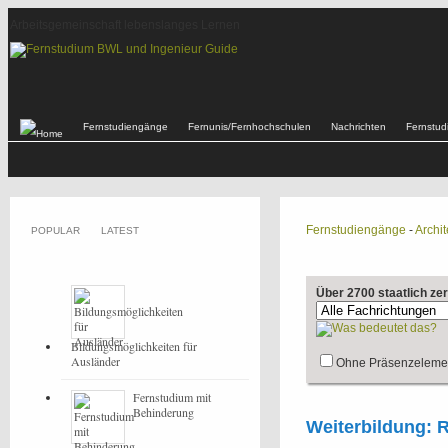
Arbeitsgemeinschaft lebenslanges Lernen
Fernstudiengänge
Fernunis/Fernhochschulen
Nachrichten
Fernstu
Fernstudiengänge
-
Archit
POPULAR
LATEST
Über 2700 staatlich ze
Bildungsmöglichkeiten für
Ausländer
Ohne Präsenzeleme
Fernstudium mit
Behinderung
Weiterbildung: 