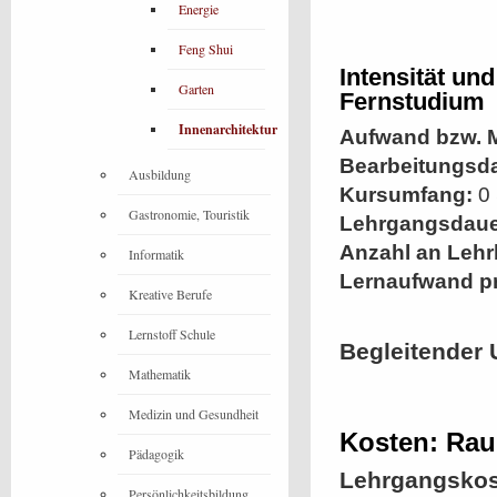
Energie
Feng Shui
Intensität un
Garten
Fernstudium
Innenarchitektur
Aufwand bzw. M
Bearbeitungsd
Ausbildung
Kursumfang:
0 
Gastronomie, Touristik
Lehrgangsdaue
Anzahl an Lehr
Informatik
Lernaufwand p
Kreative Berufe
Lernstoff Schule
Begleitender 
Mathematik
Medizin und Gesundheit
Kosten: Rau
Pädagogik
Lehrgangskos
Persönlichkeitsbildung