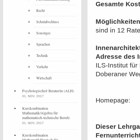
Gesamte Kost
Recht
Möglichkeiten
Schulabschluss
sind in 12 Rat
Sonstiges
Sprachen
Innenarchitek
Technik
Adresse des In
ILS-Institut 
Verkehr
Doberaner We
Wirtschaft
Psychologische/r Berater/in (ALH)
01. NOV, 2017
Homepage:
Kurskombination
Mathematik/Algebra für
mathematisch-technische Berufe
01. NOV, 2017
Dieser Lehrgan
Fernunterrich
Kurskombination
Mathematik/Deutsch für