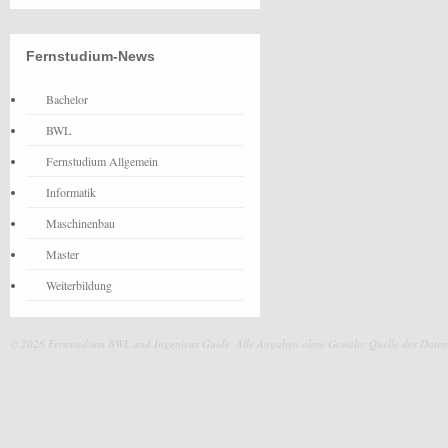
Fernstudium-News
Bachelor
BWL
Fernstudium Allgemein
Informatik
Maschinenbau
Master
Weiterbildung
© 2026 Fernstudium BWL und Ingenieur Guide.
Alle Angaben ohne Gewähr. Quelle der Daten: