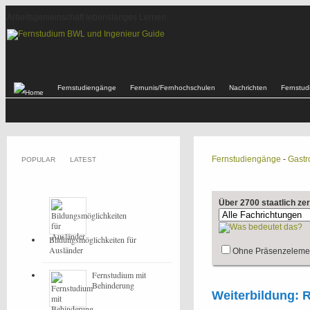
Arbeitsgemeinschaft lebenslanges Lernen
Fernstudiengänge
Fernunis/Fernhochschulen
Nachrichten
Fernstu
Fernstudiengänge
-
Gastr
POPULAR
LATEST
Über 2700 staatlich ze
Bildungsmöglichkeiten für
Ausländer
Ohne Präsenzeleme
Fernstudium mit
Behinderung
Weiterbildung: R