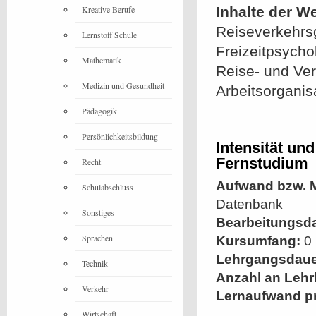
Kreative Berufe
Inhalte der W
Reiseverkehrsg
Lernstoff Schule
Freizeitpsycho
Mathematik
Reise- und Ve
Medizin und Gesundheit
Arbeitsorganis
Pädagogik
Persönlichkeitsbildung
Intensität un
Fernstudium
Recht
Aufwand bzw. M
Schulabschluss
Datenbank
Sonstiges
Bearbeitungsd
Sprachen
Kursumfang:
0 
Lehrgangsdaue
Technik
Anzahl an Lehr
Verkehr
Lernaufwand p
Wirtschaft