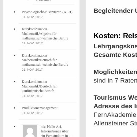
Begleitender 
Psychologische/r Berater/in (ALH)
01. NOV, 2017
Kurskombination
Mathematik/Algebra für
Kosten: Reis
mathematisch-technische Berufe
01. NOV, 2017
Lehrgangskos
Gesamte Kost
Kurskombination
Mathematik/Deutsch für
mathematisch-technische Berufe
01. NOV, 2017
Möglichkeiten
sind in 7 Rate
Kurskombination
Mathematik/Deutsch für
kaufmännische Berufe
Tourismus We
01. NOV, 2017
Adresse des In
Produktionsmanagement
FernAkademie 
01. NOV, 2017
Allensteiner S
mk: Hallo Ari,
Informationen über
ein Fernstudium in ...