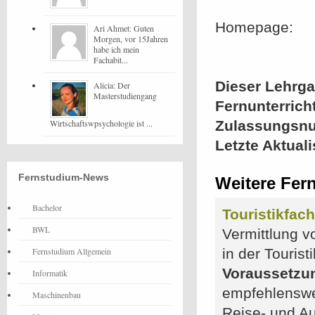
Homepage:
Ari Ahmet: Guten
Morgen, vor 15Jahren
habe ich mein
Fachabit...
Dieser Lehrgan
Alicia: Der
Masterstudiengang
Fernunterrich
Wirtschaftswpsychologie ist ...
Zulassungsn
Letzte Aktual
Fernstudium-News
Weitere Fer
Bachelor
Touristikfach
BWL
Vermittlung v
Fernstudium Allgemein
in der Touris
Voraussetzu
Informatik
empfehlenswer
Maschinenbau
Reise- und A