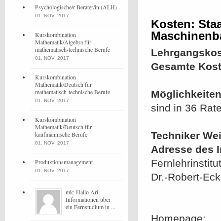
Psychologische/r Berater/in (ALH)
01. NOV, 2017
Kosten: Staa
Maschinenba
Kurskombination
Mathematik/Algebra für
mathematisch-technische Berufe
Lehrgangskos
01. NOV, 2017
Gesamte Kost
Kurskombination
Mathematik/Deutsch für
mathematisch-technische Berufe
Möglichkeiten
01. NOV, 2017
sind in 36 Rat
Kurskombination
Mathematik/Deutsch für
Techniker Wei
kaufmännische Berufe
01. NOV, 2017
Adresse des In
Fernlehrinstit
Produktionsmanagement
01. NOV, 2017
Dr.-Robert-Ecke
mk: Hallo Ari,
Informationen über
ein Fernstudium in ...
Homepage: