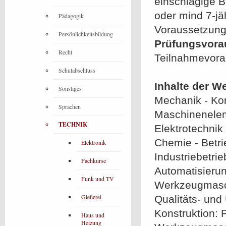
einschlägige B
oder mind 7-jä
Pädagogik
Voraussetzung
Persönlichkeitsbildung
Prüfungsvora
Recht
Teilnahmevor
Schulabschluss
Inhalte der W
Sonstiges
Mechanik - Kon
Sprachen
Maschineneleme
TECHNIK
Elektrotechnik
Chemie - Betri
Elektronik
Industriebetrie
Fachkurse
Automatisierun
Funk und TV
Werkzeugmasch
Gießerei
Qualitäts- und
Konstruktion: 
Haus und
Heizung