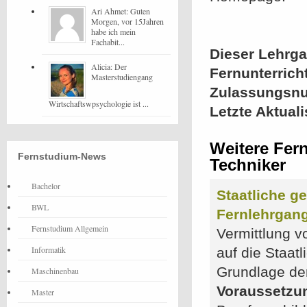
Ari Ahmet: Guten
Morgen, vor 15Jahren
habe ich mein
Fachabit...
Dieser Lehrgan
Alicia: Der
Fernunterrich
Masterstudiengang
Zulassungsn
Wirtschaftswpsychologie ist ...
Letzte Aktual
Weitere Fer
Fernstudium-News
Techniker
Bachelor
Staatliche ge
BWL
Fernlehrgan
Fernstudium Allgemein
Vermittlung v
Informatik
auf die Staat
Grundlage de
Maschinenbau
Voraussetzu
Master