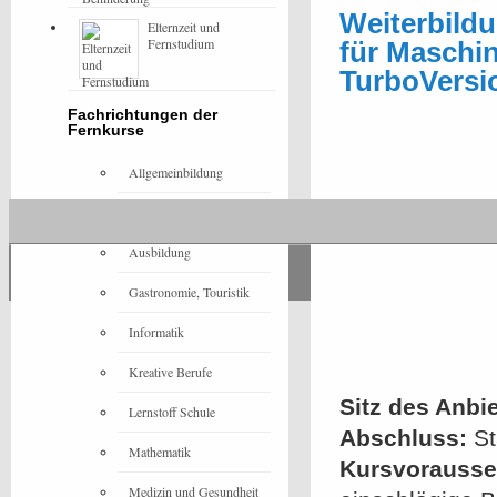
Weiterbildu
Elternzeit und
Fernstudium
für Maschi
TurboVersi
Fachrichtungen der
Fernkurse
Allgemeinbildung
Architektur
Ausbildung
Gastronomie, Touristik
Informatik
Kreative Berufe
Sitz des Anbie
Lernstoff Schule
Abschluss:
St
Mathematik
Kursvorausset
Medizin und Gesundheit