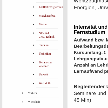
Werkzeugmasch
Energien, Umwe
Kraftfahrzeugtechnik
Maschinenbau
Meister
Intensität un
Fernstudium
NC- und
CNC-Technik
Aufwand bzw. M
Studium
Bearbeitungsd
Kursumfang:
0 
Techniker
Lehrgangsdaue
Technisches
Anzahl an Lehr
Zeichnen
Lernaufwand p
Umwelt
Werkstoffe
Begleitender 
Seminare und 
Verkehr
45 Min)
Wirtschaft