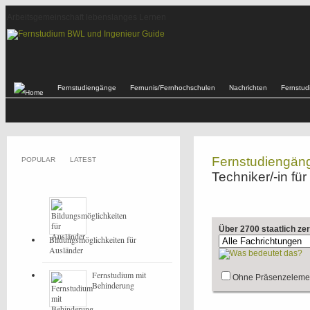
Arbeitsgemeinschaft lebenslanges Lernen
Fernstudiengänge
Fernunis/Fernhochschulen
Nachrichten
Fernstu
Fernstudiengän
POPULAR
LATEST
Techniker/-in f
Über 2700 staatlich ze
Bildungsmöglichkeiten für
Ausländer
Fernstudium mit
Ohne Präsenzeleme
Behinderung