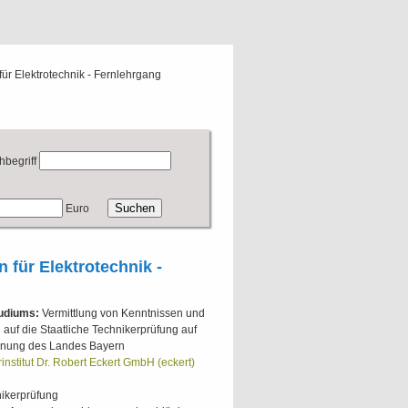
 für Elektrotechnik - Fernlehrgang
hbegriff
Euro
n für Elektrotechnik -
tudiums:
Vermittlung von Kenntnissen und
g auf die Staatliche Technikerprüfung auf
dnung des Landes Bayern
institut Dr. Robert Eckert GmbH (eckert)
nikerprüfung