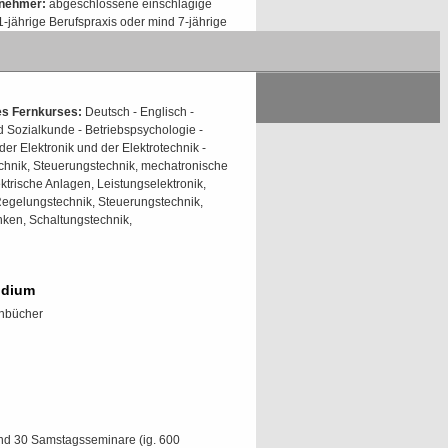
lnehmer:
abgeschlossene einschlägige
-jährige Berufspraxis oder mind 7-jährige
echn. Voraussetzung: Internet-Zugang
entsprechen den
des Fernkurses:
Deutsch - Englisch -
d Sozialkunde - Betriebspsychologie -
er Elektronik und der Elektrotechnik -
echnik, Steuerungstechnik, mechatronische
ktrische Anlagen, Leistungselektronik,
Regelungstechnik, Steuerungstechnik,
nken, Schaltungstechnik,
udium
chbücher
d 30 Samstagsseminare (ig. 600