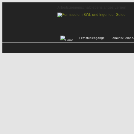
Arbeitsgemeinschaft lebenslanges Lernen
Fernstudiengänge
Fernunis/Fernho