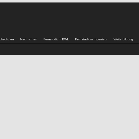
chschulen
Nachrichten
Fernstudium BWL
Fernstudium Ingenieur
Weiterbildung