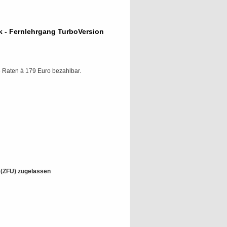
nik - Fernlehrgang TurboVersion
 Raten à 179 Euro bezahlbar.
t (ZFU) zugelassen