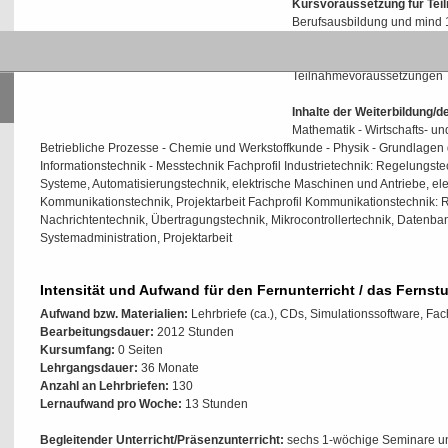
Kursvoraussetzung für Tei
Berufsausbildung und mind 1
einschlägige Berufspraxis t
Prüfungsvoraussetzungen:
Teilnahmevoraussetzungen
Inhalte der Weiterbildung/
Mathematik - Wirtschafts- un
Betriebliche Prozesse - Chemie und Werkstoffkunde - Physik - Grundlagen d
Informationstechnik - Messtechnik Fachprofil Industrietechnik: Regelungst
Systeme, Automatisierungstechnik, elektrische Maschinen und Antriebe, ele
Kommunikationstechnik, Projektarbeit Fachprofil Kommunikationstechnik: 
Nachrichtentechnik, Übertragungstechnik, Mikrocontrollertechnik, Datenba
Systemadministration, Projektarbeit
Intensität und Aufwand für den Fernunterricht / das Fernst
Aufwand bzw. Materialien:
Lehrbriefe (ca.), CDs, Simulationssoftware, Fa
Bearbeitungsdauer:
2012 Stunden
Kursumfang:
0 Seiten
Lehrgangsdauer:
36 Monate
Anzahl an Lehrbriefen:
130
Lernaufwand pro Woche:
13 Stunden
Begleitender Unterricht/Präsenzunterricht:
sechs 1-wöchige Seminare un