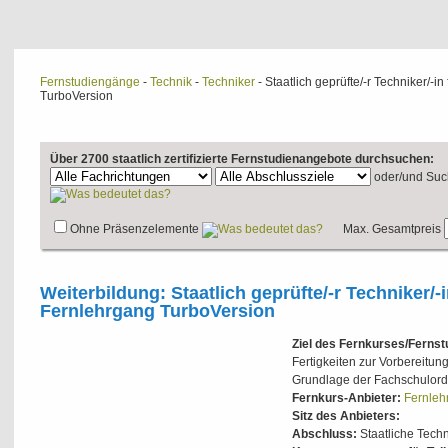
Fernstudiengänge
-
Technik
-
Techniker
- Staatlich geprüfte/-r Techniker/-in
TurboVersion
Über 2700 staatlich zertifizierte Fernstudienangebote durchsuchen:
oder/und
Suc
Ohne Präsenzelemente
Max. Gesamtpreis
Weiterbildung: Staatlich geprüfte/-r Techniker/-i
Fernlehrgang TurboVersion
Ziel des Fernkurses/Ferns
Fertigkeiten zur Vorbereitun
Grundlage der Fachschulor
Fernkurs-Anbieter:
Fernlehr
Sitz des Anbieters:
Abschluss:
Staatliche Tech