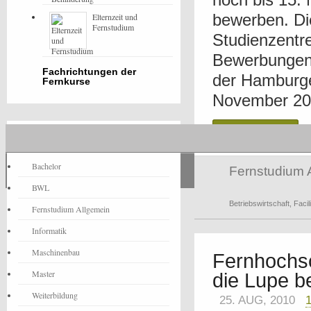
bewerben. Di
Elternzeit und
Fernstudium
Studienzentr
Bewerbungen 
Fachrichtungen der
der Hamburge
Fernkurse
November 2010
Read more
Fernstudium-News
Bachelor
Fernstudium 
BWL
Betriebswirtschaft
,
Faci
Fernstudium Allgemein
Informatik
Maschinenbau
Fernhochsc
Master
die Lupe 
Weiterbildung
25. AUG, 2010