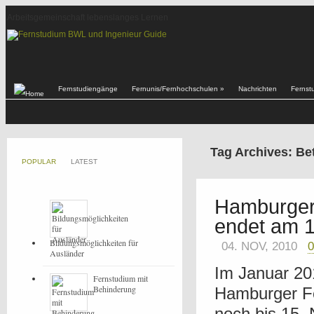
Arbeitsgemeinschaft lebenslanges Lernen
Fernstudiengänge
Fernunis/Fernhochschulen
»
Nachrichten
Fernst
Tag Archives: Be
POPULAR
LATEST
Hamburger
endet am 
Bildungsmöglichkeiten für
04. NOV, 2010
Ausländer
Im Januar 20
Fernstudium mit
Behinderung
Hamburger Fe
noch bis 15.