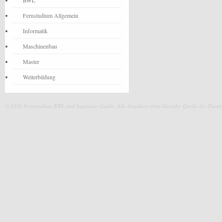
BWL
Fernstudium Allgemein
Informatik
Maschinenbau
Master
Weiterbildung
© 2026 Fernstudium BWL und Ingenieur Guide.
Alle Angaben ohne Gewähr. Quelle der Daten: