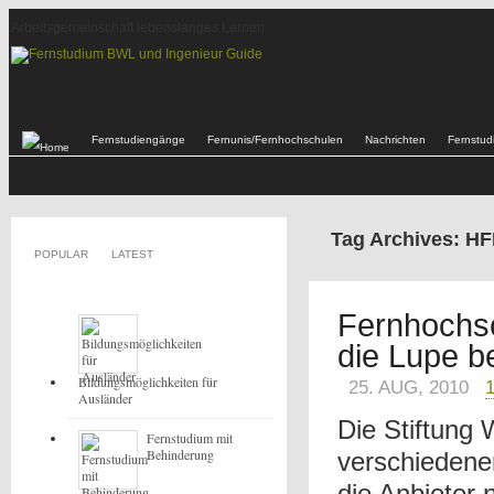
Arbeitsgemeinschaft lebenslanges Lernen
Fernstudiengänge
Fernunis/Fernhochschulen
Nachrichten
Fernstu
Tag Archives: H
POPULAR
LATEST
Fernhochsc
die Lupe 
Bildungsmöglichkeiten für
25. AUG, 2010
Ausländer
Die Stiftung 
Fernstudium mit
Behinderung
verschiedene
die Anbieter n