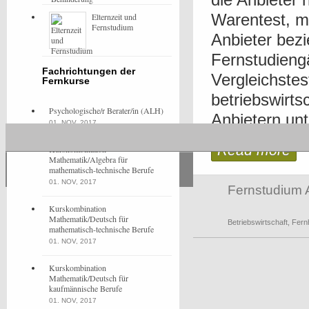
Warentest, m
Elternzeit und
Fernstudium
Anbieter bez
Fernstudieng
Fachrichtungen der
Vergleichstes
Fernkurse
betriebswirts
Psychologische/r Berater/in (ALH)
Anbietern unt
01. NOV, 2017
Read more
Kurskombination
Mathematik/Algebra für
mathematisch-technische Berufe
01. NOV, 2017
Fernstudium 
Kurskombination
Mathematik/Deutsch für
Betriebswirtschaft
,
Fern
mathematisch-technische Berufe
01. NOV, 2017
Kurskombination
Mathematik/Deutsch für
kaufmännische Berufe
01. NOV, 2017