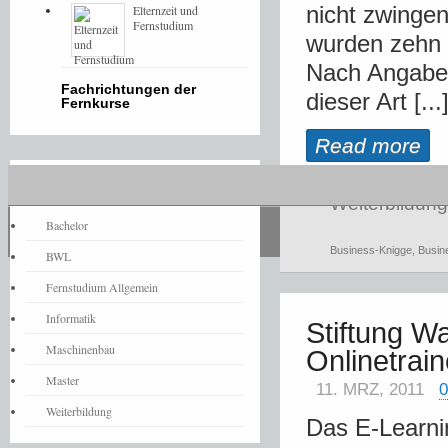
nicht zwingen
Elternzeit und
Fernstudium
wurden zehn K
Nach Angaben
Fachrichtungen der
dieser Art [...
Fernkurse
Read more
Fernstudium-News
Weiterbildung
Bachelor
Business-Knigge
,
Busin
BWL
Fernstudium Allgemein
Informatik
Stiftung W
Maschinenbau
Onlinetrain
Master
11. MRZ, 2011
Weiterbildung
Das E-Learnin