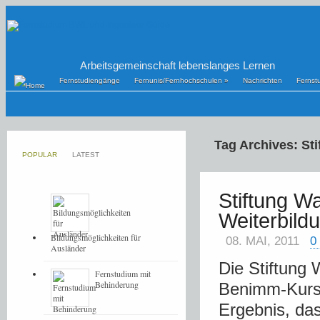
Arbeitsgemeinschaft lebenslanges Lernen
Fernstudiengänge
Fernunis/Fernhochschulen
»
Nachrichten
Fernst
Tag Archives: St
POPULAR
LATEST
Stiftung W
Weiterbild
Bildungsmöglichkeiten für
08. MAI, 2011
0
Ausländer
Die Stiftung 
Fernstudium mit
Behinderung
Benimm-Kurs
Ergebnis, da