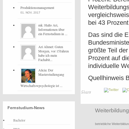
Weiterbildung
Produktionsmanagement
01. NOV, 2017
vergleichsweis
bei 43 Prozent
mk: Hallo Ari,
Informationen über
Das sind die 
ein Fernstudium in ...
Bundesministe
Ari Ahmet: Guten
größte Teil der
Morgen, vor 15Jahren
habe ich mein
Prozent auf di
Fachabit...
individuelle We
Alicia: Der
Masterstudiengang
Quellhinweis B
Wirtschaftswpsychologie ist ...
Share
Fernstudium-News
Weiterbildung
Bachelor
betriebliche Weiterbildu