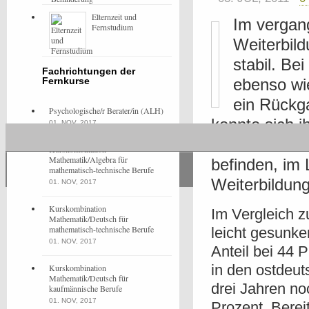
Elternzeit und
Im vergang
Fernstudium
Weiterbild
stabil. Be
Fachrichtungen der
Fernkurse
ebenso wi
ein Rückga
Psychologische/r Berater/in (ALH)
konnte sich i
01. NOV, 2017
42 Prozent de
Kurskombination
Mathematik/Algebra für
befinden, im 
mathematisch-technische Berufe
Weiterbildun
01. NOV, 2017
Kurskombination
Im Vergleich z
Mathematik/Deutsch für
mathematisch-technische Berufe
leicht gesunke
01. NOV, 2017
Anteil bei 44 
in den ostdeut
Kurskombination
Mathematik/Deutsch für
drei Jahren no
kaufmännische Berufe
01. NOV, 2017
Prozent. Berei