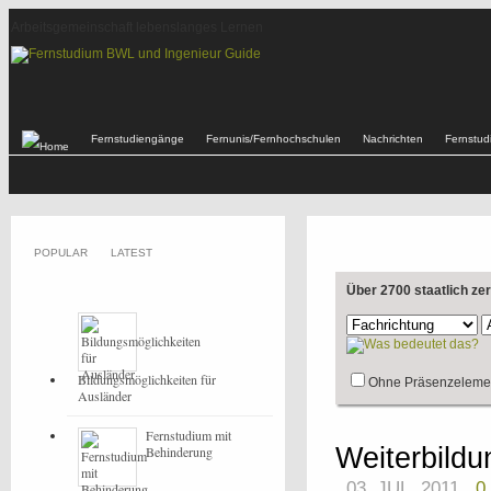
Arbeitsgemeinschaft lebenslanges Lernen
Fernstudiengänge
Fernunis/Fernhochschulen
Nachrichten
Fernstu
POPULAR
LATEST
Über 2700 staatlich ze
Bildungsmöglichkeiten für
Ohne Präsenzeleme
Ausländer
Fernstudium mit
Weiterbildu
Behinderung
03. JUL, 2011
0