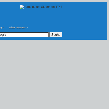
ng
»
Wissenswertes
»