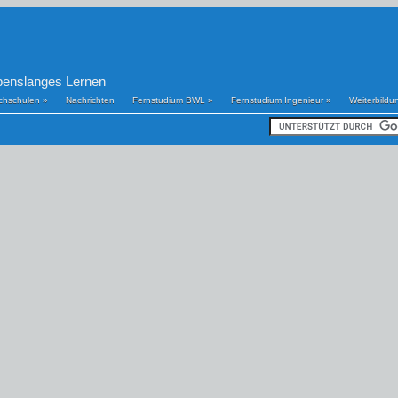
benslanges Lernen
chschulen
»
Nachrichten
Fernstudium BWL
»
Fernstudium Ingenieur
»
Weiterbildu