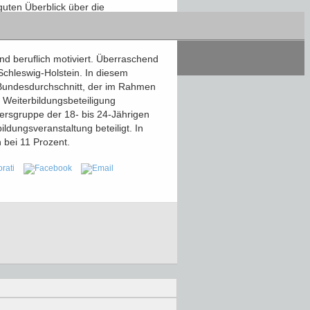
uten Überblick über die
rte, dass mehr Informationen und
nd beruflich motiviert. Überraschend
 Schleswig-Holstein. In diesem
 Bundesdurchschnitt, der im Rahmen
 Weiterbildungsbeteiligung
tersgruppe der 18- bis 24-Jährigen
ldungsveranstaltung beteiligt. In
h bei 11 Prozent.