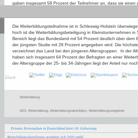
gaben insgesamt 58 Prozent der Teilnehmer an, dass sie einen g
Weiterbildungsmöglichkeiten haben. Knapp ein Drittel signalisie
Beratungen über Weiterbildungsmöglichkeiten erwünscht sind.
Die Weiterbildungsteilnahme ist in Schleswig-Holstein überwiege
hoch ist die Weiterbildungsbeteiligung in Kleinstunternehmen in
Bereich liegt das Bundesland mit 54 Prozent deutlich über dem
der jüngsten Studie mit 28 Prozent angegeben wird. Die höchste
verzeichnet das Land bei den jüngeren Altersgruppen. In der Al
haben sich insgesamt 64 Prozent der Befragten an einer Weiterbi
der Altersgruppe der 25- bis 34-Jährigen liegt der Anteil nur noc
Share
Weiterbildung
AES
,
Weiterbildung
,
Weiterbildungsaktivitäten
,
Weiterbildungsangebote
Privates Fernstudium in Deutschland feiert 30. Geburtstag
Weiterbildungsbeteiligung gestaltete sich 2010 stabil