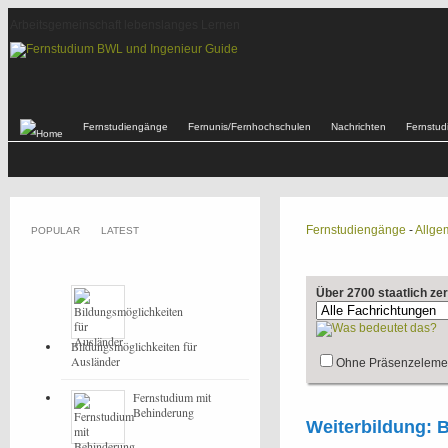
Arbeitsgemeinschaft lebenslanges Lernen
Fernstudiengänge
Fernunis/Fernhochschulen
Nachrichten
Fernstu
Fernstudiengänge
-
Allge
POPULAR
LATEST
Über 2700 staatlich ze
Bildungsmöglichkeiten für
Ausländer
Ohne Präsenzeleme
Fernstudium mit
Behinderung
Weiterbildung: Be