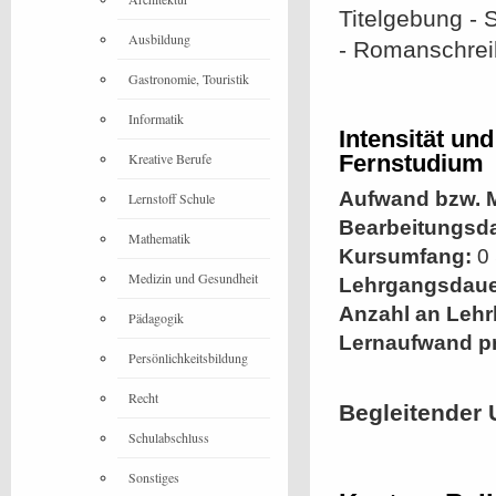
Titelgebung - 
Ausbildung
- Romanschreib
Gastronomie, Touristik
Informatik
Intensität un
Kreative Berufe
Fernstudium
Aufwand bzw. M
Lernstoff Schule
Bearbeitungsd
Mathematik
Kursumfang:
0 
Medizin und Gesundheit
Lehrgangsdaue
Anzahl an Lehr
Pädagogik
Lernaufwand p
Persönlichkeitsbildung
Recht
Begleitender 
Schulabschluss
Sonstiges