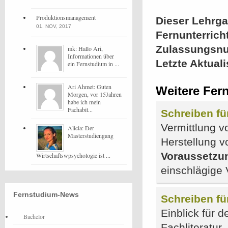
Produktionsmanagement
Dieser Lehrgan
01. NOV, 2017
Fernunterrich
Zulassungsn
mk: Hallo Ari,
Informationen über
Letzte Aktual
ein Fernstudium in ...
Ari Ahmet: Guten
Weitere Fern
Morgen, vor 15Jahren
habe ich mein
Fachabit...
Schreiben f
Vermittlung v
Alicia: Der
Masterstudiengang
Herstellung v
Voraussetzu
Wirtschaftswpsychologie ist ...
einschlägige 
Fernstudium-News
Schreiben fü
Einblick für 
Bachelor
Fachliteratur