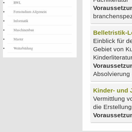
BWL
Voraussetzu
Fernstudium Allgemein
branchenspezi
Informatik
Maschinenbau
Belletristik-
Master
Einblick für d
Weiterbildung
Gebiet von K
Kinderliteratu
Voraussetzu
Absolvierung 
Kinder- und 
Vermittlung v
die Erstellun
Voraussetzu