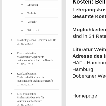
Kosten: Belle
Sprachen
Lehrgangskos
Technik
Gesamte Kost
Verkehr
Möglichkeiten
Wirtschaft
sind in 24 Rat
Psychologische/r Berater/in (ALH)
01. NOV, 2017
Literatur Wei
Kurskombination
Adresse des In
Mathematik/Algebra für
mathematisch-technische Berufe
HAF - Hamburg
01. NOV, 2017
Hamburg
Kurskombination
Doberaner We
Mathematik/Deutsch für
mathematisch-technische Berufe
01. NOV, 2017
Kurskombination
Homepage:
Mathematik/Deutsch für
kaufmännische Berufe
01. NOV, 2017