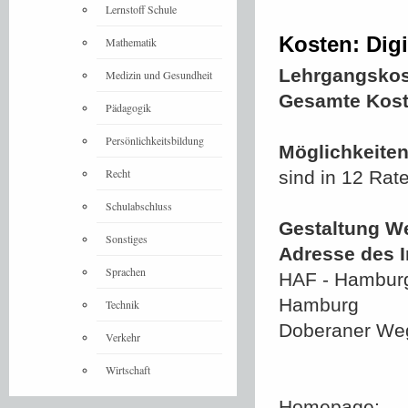
Lernstoff Schule
Kosten: Digi
Mathematik
Lehrgangskos
Medizin und Gesundheit
Gesamte Kost
Pädagogik
Persönlichkeitsbildung
Möglichkeiten
Recht
sind in 12 Rat
Schulabschluss
Gestaltung We
Sonstiges
Adresse des In
Sprachen
HAF - Hamburg
Hamburg
Technik
Doberaner We
Verkehr
Wirtschaft
Homepage: