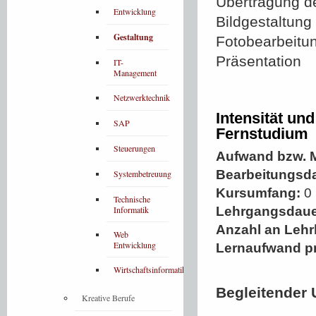
Übertragung de
Entwicklung
Bildgestaltun
Gestaltung
Fotobearbeitun
Präsentation
IT-
Management
Netzwerktechnik
Intensität un
SAP
Fernstudium
Steuerungen
Aufwand bzw. M
Bearbeitungsd
Systembetreuung
Kursumfang:
0 
Technische
Informatik
Lehrgangsdaue
Anzahl an Lehr
Web
Entwicklung
Lernaufwand p
Wirtschaftsinformatik
Begleitender 
Kreative Berufe