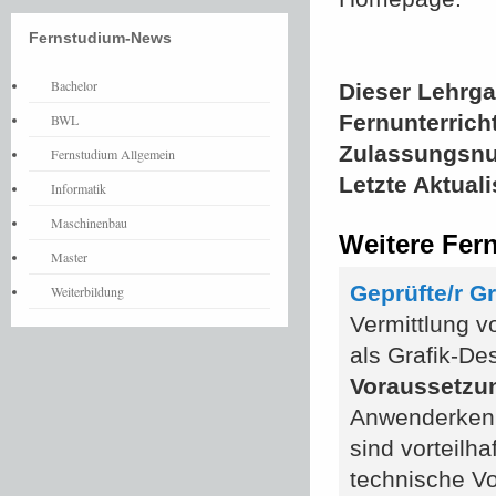
Fernstudium-News
Bachelor
Dieser Lehrgan
Fernunterrich
BWL
Zulassungsn
Fernstudium Allgemein
Letzte Aktual
Informatik
Maschinenbau
Weitere Fer
Master
Geprüfte/r G
Weiterbildung
Vermittlung v
als Grafik-De
Voraussetzu
Anwenderkenn
sind vorteilh
technische V