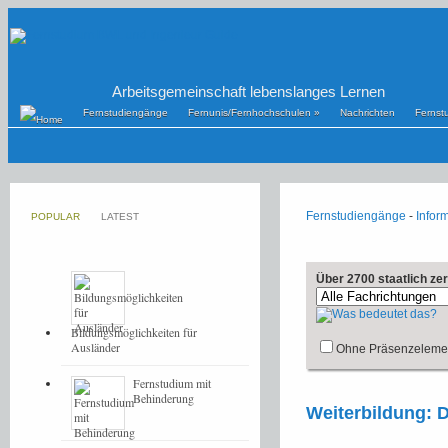
Arbeitsgemeinschaft lebenslanges Lernen
Fernstudiengänge
Fernunis/Fernhochschulen
»
Nachrichten
Fernst
Fernstudiengänge
-
Inform
POPULAR
LATEST
Über 2700 staatlich ze
Bildungsmöglichkeiten für
Ausländer
Ohne Präsenzeleme
Fernstudium mit
Behinderung
Weiterbildung: D