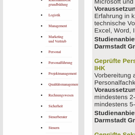
Microsoft und
grundbildung
Voraussetzu
Logistik
Erfahrung in 
technische V
Management
Excel, Word, 
Marketing
Studienanbie
und Vertrieb
Darmstadt 
Personal
Geprüfte Per
Personalführung
IHK
Projektmanagement
Vorbereitung 
Personalfach
Qualitätsmanagement
Voraussetzu
Rechnungswesen
mindestens 2-
mindestens 5-
Sicherheit
Studienanbie
Steuerberater
Darmstadt 
Steuern
Geprüfte Sek