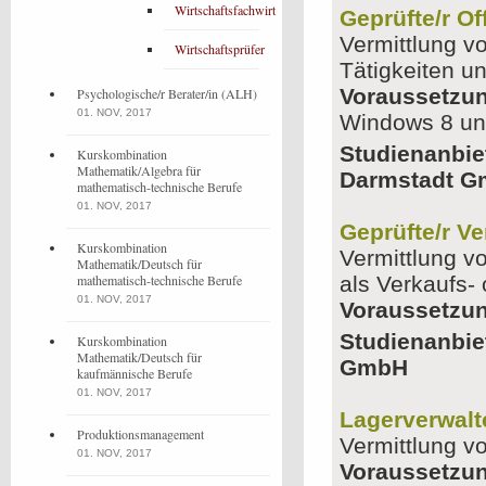
Wirtschaftsfachwirt
Geprüfte/r Of
Vermittlung v
Wirtschaftsprüfer
Tätigkeiten u
Voraussetzu
Psychologische/r Berater/in (ALH)
01. NOV, 2017
Windows 8 un
Studienanbie
Kurskombination
Mathematik/Algebra für
Darmstadt 
mathematisch-technische Berufe
01. NOV, 2017
Geprüfte/r Ve
Kurskombination
Vermittlung v
Mathematik/Deutsch für
mathematisch-technische Berufe
als Verkaufs- 
01. NOV, 2017
Voraussetzu
Studienanbie
Kurskombination
Mathematik/Deutsch für
GmbH
kaufmännische Berufe
01. NOV, 2017
Lagerverwalt
Produktionsmanagement
Vermittlung v
01. NOV, 2017
Voraussetzu