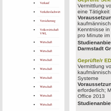
Verkauf
Vermittlung v
eine Tätigkeit
Verkehrsfachwirt
Voraussetzu
Versicherung
kaufmännische
Kenntnisse in
Volkswirtschaft
VWL
pro Minute im
Studienanbie
Wirtschaft
Darmstadt 
Wirtschaft
Geprüfte/r E
Wirtschaft
Vermittlung v
Wirtschaft
kaufmännisch
Systeme
Wirtschaft
Voraussetzu
Wirtschaft
erforderlich;
Office 2013
Wirtschaft
Studienanbie
Wirtschaft