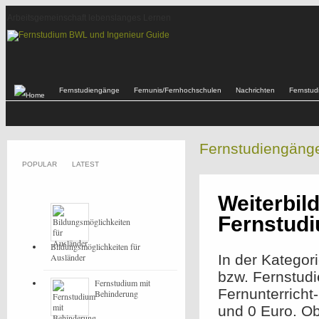
Arbeitsgemeinschaft lebenslanges Lernen
Fernstudiengänge
Fernunis/Fernhochschulen
Nachrichten
Fernstu
Fernstudiengäng
POPULAR
LATEST
Weiterbil
Fernstud
Bildungsmöglichkeiten für
Ausländer
In der Kategor
bzw. Fernstud
Fernstudium mit
Fernunterricht
Behinderung
und 0 Euro. O