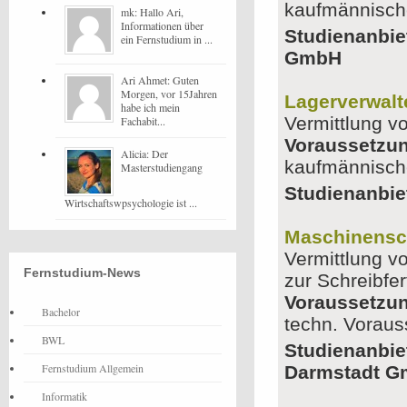
kaufmännisch
mk: Hallo Ari,
Informationen über
Studienanbie
ein Fernstudium in ...
GmbH
Ari Ahmet: Guten
Morgen, vor 15Jahren
Lagerverwalte
habe ich mein
Vermittlung v
Fachabit...
Voraussetzu
Alicia: Der
kaufmännisch
Masterstudiengang
Studienanbie
Wirtschaftswpsychologie ist ...
Maschinensc
Vermittlung v
Fernstudium-News
zur Schreibfe
Voraussetzu
Bachelor
techn. Vorau
BWL
Studienanbie
Fernstudium Allgemein
Darmstadt 
Informatik