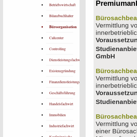
Premiumanb
Betriebswirtschaft
Bilanzbuchhalter
Bürosachbear
Vermittlung v
Büroorganisation
innerbetriebl
Callcenter
Voraussetzu
Studienanbie
Controlling
GmbH
Dienstleistungsfachwirt
Bürosachbear
Existenzgründung
Vermittlung v
Finanzdienstleistungen
innerbetriebl
Voraussetzu
Geschäftsführung
Studienanbie
Handelsfachwirt
Immobilien
Bürosachbear
Vermittlung v
Industriefachwirt
einer Bürosac
Kaufmännische