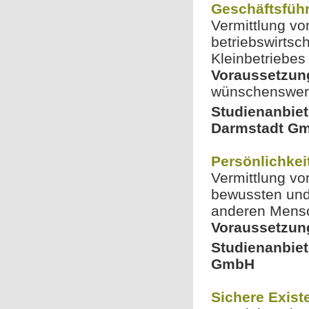
Geschäftsführ
Vermittlung v
betriebswirtsc
Kleinbetriebes
Voraussetzun
wünschenswert 
Studienanbie
Darmstadt G
Persönlichkei
Vermittlung v
bewussten und 
anderen Mens
Voraussetzun
Studienanbie
GmbH
Sichere Exis