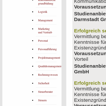
Kommunikatio
grundbildung
Voraussetzu
Logistik
Studienanbie
Darmstadt 
Management
Marketing
Erfolgreich 
und Vertrieb
Vermittlung b
Personal
Kenntnisse fü
Existenzgrün
Personalführung
Voraussetzu
Projektmanagement
Vorteil
Studienanbie
Qualitätsmanagement
GmbH
Rechnungswesen
Erfolgreich 
Sicherheit
Vermittlung b
Steuerberater
Kenntnisse fü
Existenzgrün
Steuern
Voraussetzu