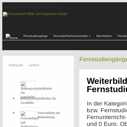
Arbeitsgemeinschaft lebenslanges Lernen
Fernstudiengänge
Fernunis/Fernhochschulen
»
Nachrichten
Fernst
Fernstudiengäng
POPULAR
LATEST
Weiterbil
Fernstud
Bildungsmöglichkeiten für
Ausländer
In der Kategor
bzw. Fernstud
Fernstudium mit
Fernunterricht
Behinderung
und 0 Euro. O