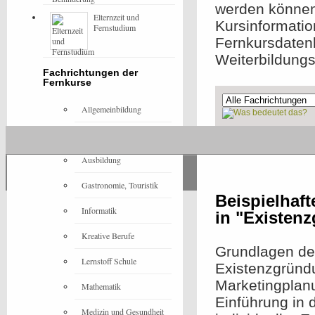
werden können,
Elternzeit und
Kursinformatio
Fernstudium
Fernkursdaten
Weiterbildung
Fachrichtungen der
Fernkurse
Allgemeinbildung
Architektur
Ohne Präsenzeleme
Ausbildung
Gastronomie, Touristik
Beispielhaf
Informatik
in "Existen
Kreative Berufe
Grundlagen der
Lernstoff Schule
Existenzgründu
Marketingplan
Mathematik
Einführung in 
Medizin und Gesundheit