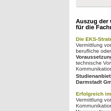
Auszug der 
für die Fac
Die EKS-Strat
Vermittlung vo
berufliche ode
Voraussetzun
technische Vor
Kommunikatio
Studienanbie
Darmstadt G
Erfolgreich i
Vermittlung vo
Kommunikatio