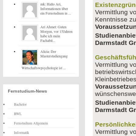
Existenzgrü
mk: Hallo Ari,
Informationen über
Vermittlung v
ein Fernstudium in ...
Kenntnisse zu
Voraussetzu
Ari Ahmet: Guten
Morgen, vor 15Jahren
Studienanbie
habe ich mein
Fachabit...
Darmstadt 
Alicia: Der
Masterstudiengang
Geschäftsfüh
Vermittlung v
Wirtschaftswpsychologie ist ...
betriebswirts
Kleinbetriebe
Voraussetzu
Fernstudium-News
wünschenswert
Studienanbie
Bachelor
Darmstadt 
BWL
Fernstudium Allgemein
Persönlichkei
Vermittlung 
Informatik