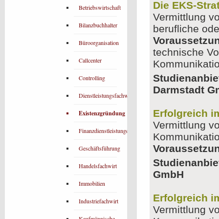
Die EKS-Stra
Betriebswirtschaft
Vermittlung vo
Bilanzbuchhalter
berufliche od
Voraussetzu
Büroorganisation
technische Vo
Callcenter
Kommunikatio
Studienanbie
Controlling
Darmstadt 
Dienstleistungsfachwirt
Erfolgreich i
Existenzgründung
Vermittlung v
Finanzdienstleistungen
Kommunikatio
Voraussetzu
Geschäftsführung
Studienanbie
Handelsfachwirt
GmbH
Immobilien
Erfolgreich i
Industriefachwirt
Vermittlung v
Kaufmännische