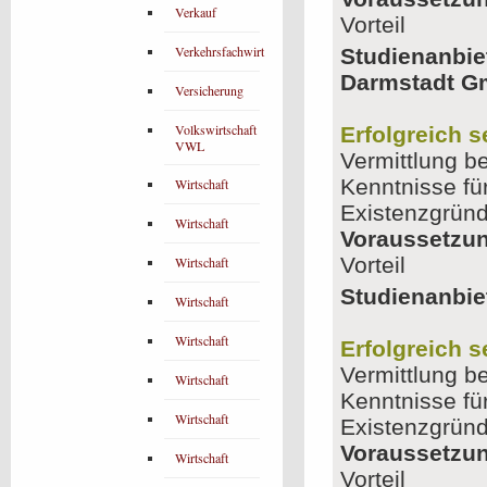
Verkauf
Vorteil
Verkehrsfachwirt
Studienanbie
Darmstadt 
Versicherung
Volkswirtschaft
Erfolgreich 
VWL
Vermittlung b
Kenntnisse fü
Wirtschaft
Existenzgrün
Wirtschaft
Voraussetzu
Vorteil
Wirtschaft
Studienanbie
Wirtschaft
Wirtschaft
Erfolgreich 
Vermittlung b
Wirtschaft
Kenntnisse fü
Wirtschaft
Existenzgrün
Voraussetzu
Wirtschaft
Vorteil