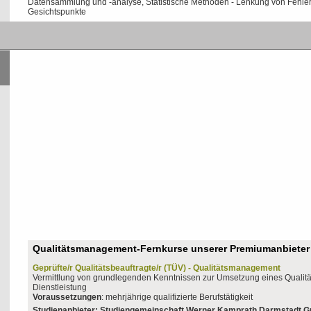
Datensammlung und -analyse, Statistische Methoden - Lenkung von Fehlern 
Gesichtspunkte
Qualitätsmanagement-Fernkurse unserer Premiumanbieter
Geprüfte/r Qualitätsbeauftragte/r (TÜV) - Qualitätsmanagement
Vermittlung von grundlegenden Kenntnissen zur Umsetzung eines Qualit
Dienstleistung
Voraussetzungen
: mehrjährige qualifizierte Berufstätigkeit
Studienanbieter: Studiengemeinschaft Werner Kamprath Darmstadt 