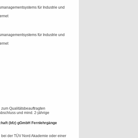
tsmanagementsystems für Industrie und
ternet
tsmanagementsystems für Industrie und
ternet
g zum Qualitätsbeauftragten
bschluss und mind. 2-jährige
schaft (bfz) gGmbH Fernlehrgänge
g bei der TÜV Nord Akademie oder einer