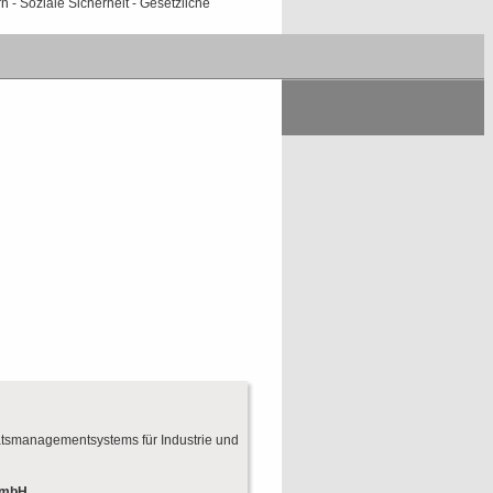
- Soziale Sicherheit - Gesetzliche
ätsmanagementsystems für Industrie und
GmbH