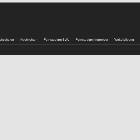
chschulen
Nachrichten
Fernstudium BWL
Fernstudium Ingenieur
Weiterbildung