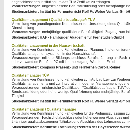
angeschlossenen Institution um das TÜV-Zertifikat zu erlangen
Voraussetzungen
: abgeschlossene Berufsausbildung oder mehrjährige Be
Studienanbieter: Institut für Fernunterricht Rolf Fr. Weber Verlags-Gmb
Qualitätsmanagement / Qualitätsbeauftragte/r TÜV
Vermittlung von grundlegenden Kenntnissen zur Umsetzung eines Qualitä
Dienstleistung
Voraussetzungen
: mehrjährige qualifizierte Berufstätigkeit, Zugang zum In
Studienanbieter: HAF - Hamburger Akademie für Fernstudien GmbH
nt
Qualitätsmanagement in der Hauswirtschaft
Vermittlung von Kenntnissen und Fähigkeiten zur Planung, Implementierun
Qualitätsmanagementsystemen in der Hauswirtschaft
Voraussetzungen
: mittlerer Bildungsabschluss, Berufserfahrung als Fach-
oder verwandten Berufen, PC mit Internetzugang, Word und Excel
Studienanbieter: kompass Präsenz- und Fernlernen Carola Reiner
Qualitätsmanager TÜV
Vermittlung von Kenntnissen und Fähigkeiten zum Aufbau bzw. zur Weiter
Qualitätsmanagements und zur Integration moderner Managementmodelle i
Voraussetzungen
: erfolgreiche Qualifikation "Qualitätsbeauftragter TÜV" 
Berufsausbildung oder höherwertige Qualifizierung oder mehrjährige Beru
Tätigkei
Studienanbieter: Institut für Fernunterricht Rolf Fr. Weber Verlags-Gmb
Qualitätsmanagerin / Qualitätsmanager
Vermittlung von Kenntnissen und Fähigkeiten für die Prüfungszulassung z
Voraussetzungen
: Fachschulabschluss oder höherwertiger Abschluss und 
2-jähriger qualitätsbezogener Tätigkeit und Abschluss des Lehrgangs zum 
Studienanbieter: Berufliche Fortbildungszentren der Bayerischen Wirt