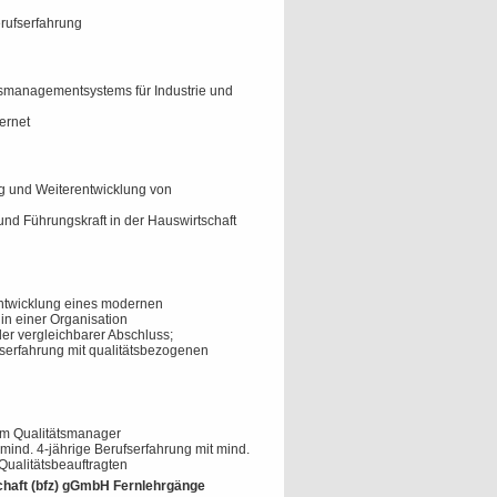
rufserfahrung
H
tsmanagementsystems für Industrie und
ternet
g und Weiterentwicklung von
 und Führungskraft in der Hauswirtschaft
entwicklung eines modernen
n einer Organisation
oder vergleichbarer Abschluss;
fserfahrung mit qualitätsbezogenen
H
um Qualitätsmanager
mind. 4-jährige Berufserfahrung mit mind.
Qualitätsbeauftragten
schaft (bfz) gGmbH Fernlehrgänge