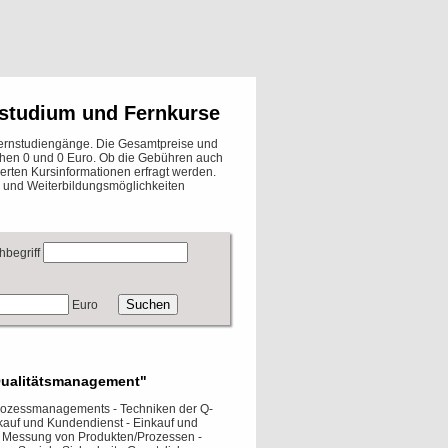
nstudium und Fernkurse
Fernstudiengänge. Die Gesamtpreise und
chen 0 und 0 Euro. Ob die Gebühren auch
erten Kursinformationen erfragt werden.
und Weiterbildungsmöglichkeiten
hbegriff
Euro
"Qualitätsmanagement"
Prozessmanagements - Techniken der Q-
kauf und Kundendienst - Einkauf und
d Messung von Produkten/Prozessen -