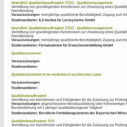
Geprüfte/r Qualitätsbeauftragte/r (TÜV) - Qualitätsmanagement
Vermittlung von grundlegenden Kenntnissen zur Umsetzung eines Qualitä
Dienstleistung
rt
Voraussetzungen
: mehrjährige qualifizierte Berufstätigkeit, Zugang zum In
Studienanbieter: ILS-Institut für Lernsysteme GmbH
Geprüfte/r Qualitätsbeauftragte/r (TÜV) - Qualitätsmanagement
Vermittlung von grundlegenden Kenntnissen zur Umsetzung eines Qualitä
n
Dienstleistung
Voraussetzungen
: mehrjährige qualifizierte Berufstätigkeit, Zugang zum In
Studienanbieter: Fernakademie für Erwachsenenbildung GmbH
Qualitätsassistent
Voraussetzungen
:
Studienanbieter:
Qualitätsassistent/-in im medizinisch-technischen Labor
Voraussetzungen
:
Studienanbieter:
Qualitätsbeauftragte/r
Vermittlung von Kenntnissen und Fähigkeiten für die Zulassung zur Prüfun
Voraussetzungen
: abgeschlossene Berufsausbildung oder höherwertiger A
Berufserfahrung mit 1-jähriger qualitätsbezogener Tätigkeit
Studienanbieter: Berufliche Fortbildungszentren der Bayerischen Wirt
Qualitätsbeauftragte/r TÜV
Vermittlung von Kenntnissen und Fähigkeiten für die Zulassung zur Prüfun