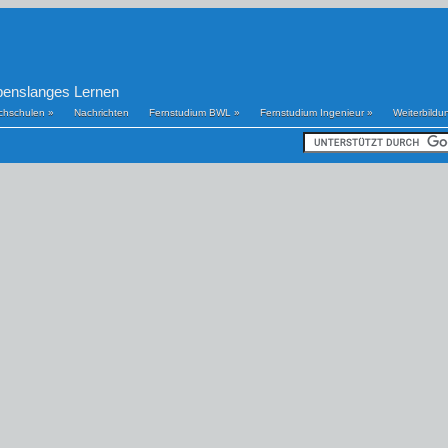
benslanges Lernen
chschulen
»
Nachrichten
Fernstudium BWL
»
Fernstudium Ingenieur
»
Weiterbildu