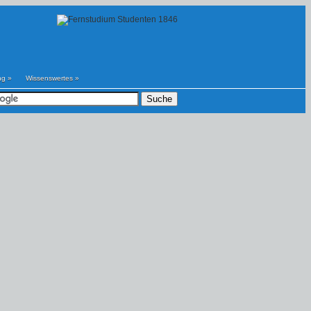
ng
»
Wissenswertes
»