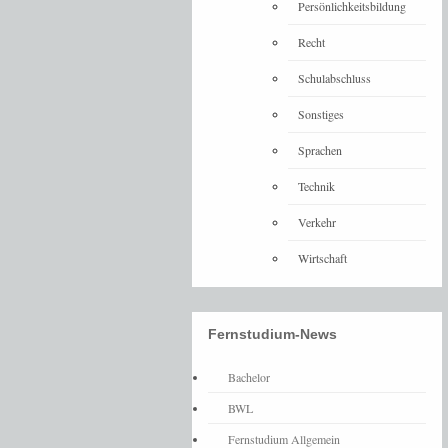
Persönlichkeitsbildung
Recht
Schulabschluss
Sonstiges
Sprachen
Technik
Verkehr
Wirtschaft
Fernstudium-News
Bachelor
BWL
Fernstudium Allgemein