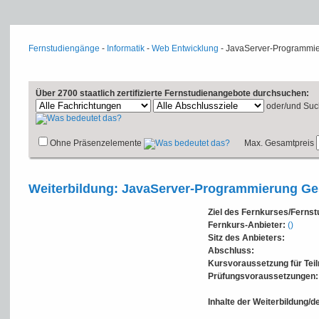
Fernstudiengänge
-
Informatik
-
Web Entwicklung
- JavaServer-Programmi
Über 2700 staatlich zertifizierte Fernstudienangebote durchsuchen:
oder/und
Suc
Ohne Präsenzelemente
Max. Gesamtpreis
Weiterbildung: JavaServer-Programmierung G
Ziel des Fernkurses/Ferns
Fernkurs-Anbieter:
()
Sitz des Anbieters:
Abschluss:
Kursvoraussetzung für Tei
Prüfungsvoraussetzungen:
Inhalte der Weiterbildung/