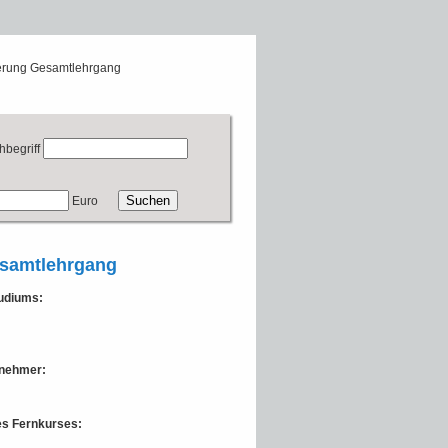
erung Gesamtlehrgang
hbegriff
Euro
esamtlehrgang
tudiums:
lnehmer:
des Fernkurses: