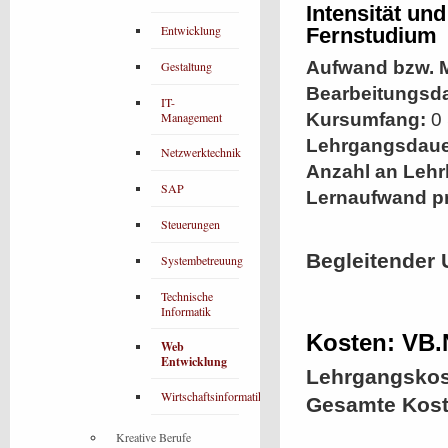
Intensität un
Entwicklung
Fernstudium
Aufwand bzw. M
Gestaltung
Bearbeitungsd
IT-
Management
Kursumfang:
0 
Lehrgangsdaue
Netzwerktechnik
Anzahl an Lehr
SAP
Lernaufwand p
Steuerungen
Begleitender 
Systembetreuung
Technische
Informatik
Kosten: VB.
Web
Entwicklung
Lehrgangskos
Wirtschaftsinformatik
Gesamte Kost
Kreative Berufe