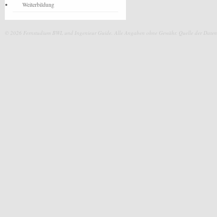
Weiterbildung
© 2026 Fernstudium BWL und Ingenieur Guide.
Alle Angaben ohne Gewähr. Quelle der Daten: