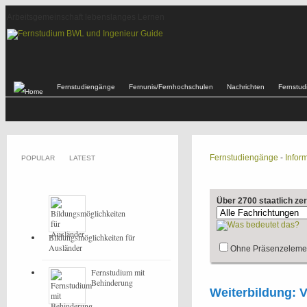
Arbeitsgemeinschaft lebenslanges Lernen
Fernstudiengänge
Fernunis/Fernhochschulen
Nachrichten
Fernstu
Fernstudiengänge
-
Inform
POPULAR
LATEST
Über 2700 staatlich ze
Bildungsmöglichkeiten für
Ausländer
Ohne Präsenzeleme
Fernstudium mit
Behinderung
Weiterbildung: 