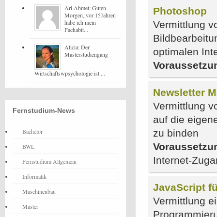
Ari Ahmet: Guten
Photoshop
Morgen, vor 15Jahren
habe ich mein
Vermittlung v
Fachabit...
Bildbearbeitu
Alicia: Der
optimalen Int
Masterstudiengang
Voraussetzu
Wirtschaftswpsychologie ist ...
Newsletter M
Vermittlung v
Fernstudium-News
auf die eigen
Bachelor
zu binden
Voraussetzu
BWL
Internet-Zug
Fernstudium Allgemein
Informatik
JavaScript fü
Maschinenbau
Vermittlung e
Master
Programmieru