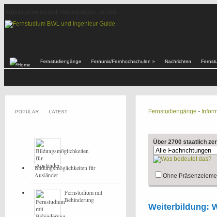
Arbeitsgemeinschaft lebenslanges Lernen
Fernstudiengänge
Fernunis/Fernhochschulen
»
Nachrichten
Fernst
Fernstudiengänge
-
Inform
POPULAR
LATEST
Über 2700 staatlich ze
Bildungsmöglichkeiten für
Ausländer
Ohne Präsenzeleme
Fernstudium mit
Behinderung
Weiterbildung: 