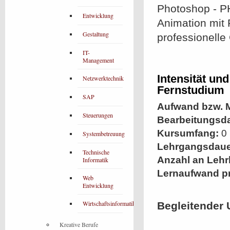
Photoshop - P
Entwicklung
Animation mit 
Gestaltung
professionelle
IT-
Management
Intensität un
Netzwerktechnik
Fernstudium
SAP
Aufwand bzw. M
Steuerungen
Bearbeitungsd
Kursumfang:
0 
Systembetreuung
Lehrgangsdaue
Technische
Anzahl an Lehr
Informatik
Lernaufwand p
Web
Entwicklung
Wirtschaftsinformatik
Begleitender 
Kreative Berufe