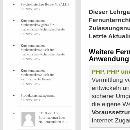
Psychologische/r Berater/in (ALH)
01. NOV, 2017
Dieser Lehrgan
Fernunterrich
Kurskombination
Mathematik/Algebra für
Zulassungsn
mathematisch-technische Berufe
01. NOV, 2017
Letzte Aktual
Kurskombination
Mathematik/Deutsch für
Weitere Fern
mathematisch-technische Berufe
Anwendung
01. NOV, 2017
Kurskombination
PHP, PHP u
Mathematik/Deutsch für
Vermittlung 
kaufmännische Berufe
01. NOV, 2017
entwickeln u
sicherer Umg
Produktionsmanagement
01. NOV, 2017
die eigene W
Voraussetzu
mk: Hallo Ari,
Informationen über
Internet-Zug
ein Fernstudium in ...