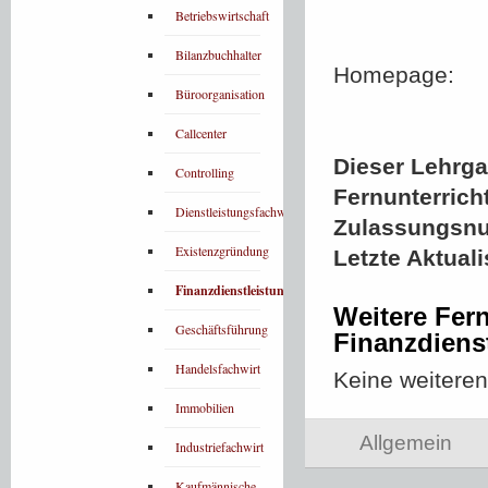
Betriebswirtschaft
Bilanzbuchhalter
Homepage:
Büroorganisation
Callcenter
Dieser Lehrgan
Controlling
Fernunterrich
Dienstleistungsfachwirt
Zulassungsn
Existenzgründung
Letzte Aktual
Finanzdienstleistungen
Weitere Fern
Geschäftsführung
Finanzdiens
Handelsfachwirt
Keine weitere
Immobilien
Allgemein
Industriefachwirt
Kaufmännische