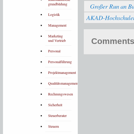
grundbildung
Großer Run an Bu
Logistik
AKAD-Hochschulen b
Management
Marketing
Comments 
und Vertrieb
Personal
Personalführung
Projektmanagement
Qualitätsmanagement
Rechnungswesen
Sicherheit
Steuerberater
Steuern