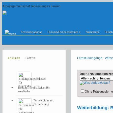
Arbeitsgemeinschaft lebenslanges Lernen
Fernstudiengänge
Fernunis/Fernhochschulen
»
Nachrichten
Fernst
Fernstudiengänge
-
Wirtsc
POPULAR
LATEST
Über 2700 staatlich ze
Bildungsmöglichkeiten für
Ausländer
Ohne Präsenzeleme
Fernstudium mit
Behinderung
Weiterbildung: 