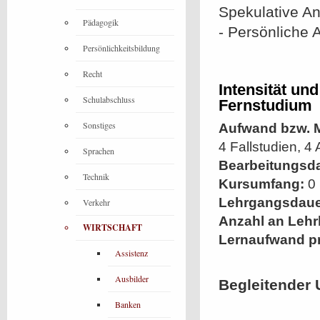
Spekulative A
Pädagogik
- Persönliche 
Persönlichkeitsbildung
Recht
Intensität un
Schulabschluss
Fernstudium
Sonstiges
Aufwand bzw. M
4 Fallstudien, 4
Sprachen
Bearbeitungsd
Technik
Kursumfang:
0 
Lehrgangsdaue
Verkehr
Anzahl an Lehr
WIRTSCHAFT
Lernaufwand p
Assistenz
Ausbilder
Begleitender 
Banken