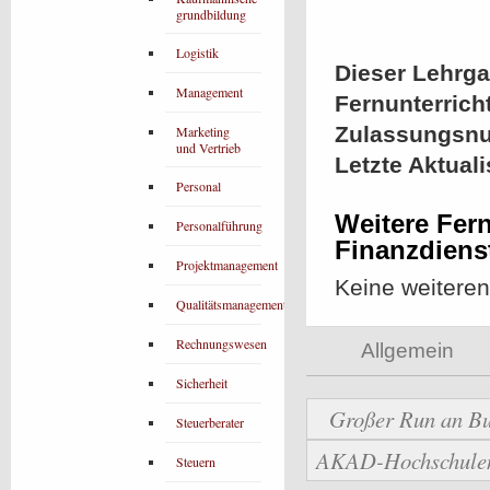
grundbildung
Logistik
Dieser Lehrgan
Management
Fernunterrich
Zulassungsn
Marketing
und Vertrieb
Letzte Aktual
Personal
Weitere Fer
Personalführung
Finanzdiens
Projektmanagement
Keine weitere
Qualitätsmanagement
Rechnungswesen
Allgemein
Sicherheit
Großer Run an Bu
Steuerberater
AKAD-Hochschulen b
Steuern