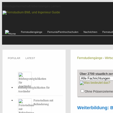
Arbeitsgemeinschaft lebenslanges Lernen
Fernstudiengänge
Fernunis/Fernhochschulen
Nachrichten
Fernstu
Fernstudiengänge
-
Wirtsc
POPULAR
LATEST
Über 2700 staatlich ze
Bildungsmöglichkeiten für
Ausländer
Ohne Präsenzeleme
Fernstudium mit
Behinderung
Weiterbildung: 