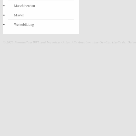
Maschinenbau
Master
Weiterbildung
© 2026 Fernstudium BWL und Ingenieur Guide.
Alle Angaben ohne Gewähr. Quelle der Daten: