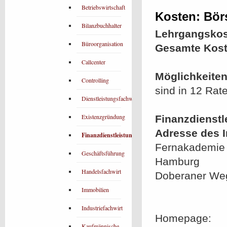
Betriebswirtschaft
Kosten: Bör
Bilanzbuchhalter
Lehrgangskos
Büroorganisation
Gesamte Kost
Callcenter
Möglichkeiten
Controlling
sind in 12 Rat
Dienstleistungsfachwirt
Existenzgründung
Finanzdienstl
Adresse des In
Finanzdienstleistungen
Fernakademie 
Geschäftsführung
Hamburg
Handelsfachwirt
Doberaner We
Immobilien
Industriefachwirt
Homepage:
Kaufmännische