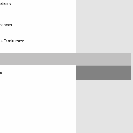
tudiums:
lnehmer:
des Fernkurses:
 für den Fernunterricht / das
n