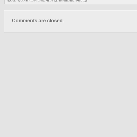
AKAD-Hochschulen bietet neue Zertifikatsstudiengänge
Comments are closed.
rt
gen