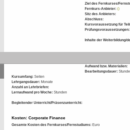
Ziel des Fernkurses/Ferns
Fernkurs-Anbieter:
()
Sitz des Anbieters:
Abschluss:
Kursvoraussetzung für Tei
Prüfungsvoraussetzungen:
Inhalte der Weiterbildung/
Intensität und Aufwand
Fernstudium
Aufwand bzw. Materialien:
Bearbeitungsdauer:
Stunde
Kursumfang:
Seiten
Lehrgangsdauer:
Monate
Anzahl an Lehrbriefen:
Lernaufwand pro Woche:
Stunden
Begleitender Unterricht/Präsenzunterricht:
Kosten: Corporate Finance
Gesamte Kosten des Fernkurses/Fernstudiums:
Euro