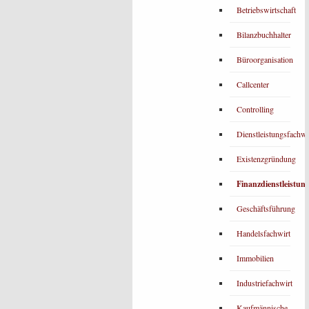
Betriebswirtschaft
Bilanzbuchhalter
Büroorganisation
Callcenter
Controlling
Dienstleistungsfachwi
Existenzgründung
Finanzdienstleistun
Geschäftsführung
Handelsfachwirt
Immobilien
Industriefachwirt
Kaufmännische