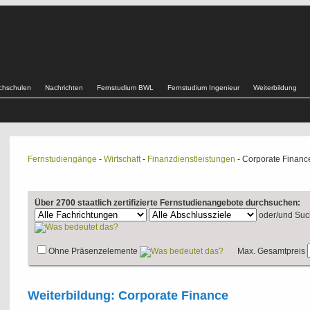
chschulen
Nachrichten
Fernstudium BWL
Fernstudium Ingenieur
Weiterbildung
Fernstudiengänge
-
Wirtschaft
-
Finanzdienstleistungen
- Corporate Financ
Über 2700 staatlich zertifizierte Fernstudienangebote durchsuchen:
oder/und
Suc
Ohne Präsenzelemente
Max. Gesamtpreis
Weiterbildung: Corporate Finance