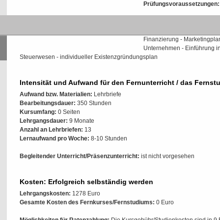
Prüfungsvoraussetzungen:
Inhalte der Weiterbildung/
Betriebswirtschaftslehre - E
Finanzierung - Marketingpla
Unternehmen - Einführung in
Steuerwesen - individueller Existenzgründungsplan
Intensität und Aufwand für den Fernunterricht / das Fernst
Aufwand bzw. Materialien:
Lehrbriefe
Bearbeitungsdauer:
350 Stunden
Kursumfang:
0 Seiten
Lehrgangsdauer:
9 Monate
Anzahl an Lehrbriefen:
13
Lernaufwand pro Woche:
8-10 Stunden
Begleitender Unterricht/Präsenzunterricht:
ist nicht vorgesehen
Kosten: Erfolgreich selbständig werden
Lehrgangskosten:
1278 Euro
Gesamte Kosten des Fernkurses/Fernstudiums:
0 Euro