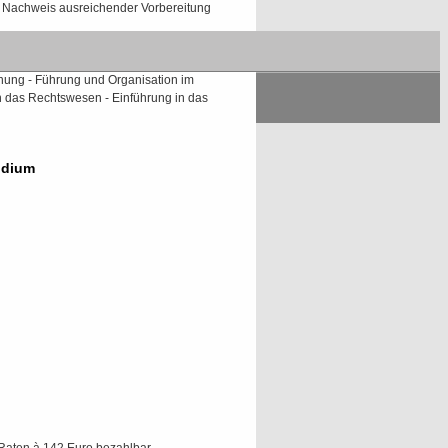
Nachweis ausreichender Vorbereitung
des Fernkurses:
Grundlagen der Volks-und
xistenzgründung - Bilanzierung -
nung - Führung und Organisation im
 das Rechtswesen - Einführung in das
udium