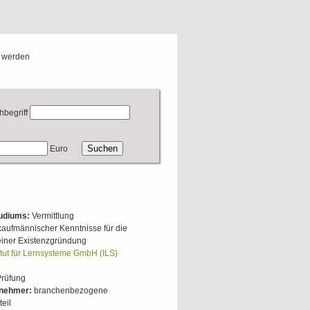
g werden
hbegriff
Euro
tudiums:
Vermittlung
 kaufmännischer Kenntnisse für die
iner Existenzgründung
itut für Lernsysteme GmbH (ILS)
Prüfung
lnehmer:
branchenbezogene
eil