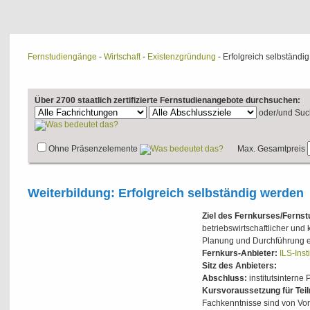
Fernstudiengänge
-
Wirtschaft
-
Existenzgründung
- Erfolgreich selbständi
Über 2700 staatlich zertifizierte Fernstudienangebote durchsuchen:
oder/und
Suc
Ohne Präsenzelemente
Max. Gesamtpreis
Weiterbildung: Erfolgreich selbständig werden
Ziel des Fernkurses/Ferns
betriebswirtschaftlicher und
Planung und Durchführung e
Fernkurs-Anbieter:
ILS-Inst
Sitz des Anbieters:
Abschluss:
institutsinterne 
Kursvoraussetzung für Tei
Fachkenntnisse sind von Vort