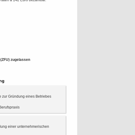
Raten à 142 Euro bezahlbar.
t (ZFU) zugelassen
ung
ie zur Gründung eines Betriebes
Berufspraxis
ndung einer unternehmerischen