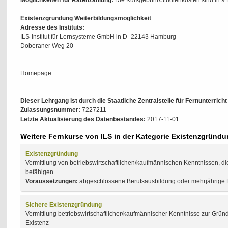
Möglichkeiten für Ratenzahlung:
Die Kursgebühr/Studienkosten sind in 9 
Existenzgründung Weiterbildungsmöglichkeit
Adresse des Instituts:
ILS-Institut für Lernsysteme GmbH in D- 22143 Hamburg
Doberaner Weg 20
Homepage:
Dieser Lehrgang ist durch die Staatliche Zentralstelle für Fernunterrich
Zulassungsnummer:
7227211
Letzte Aktualisierung des Datenbestandes:
2017-11-01
Weitere Fernkurse von ILS in der Kategorie Existenzgründ
Existenzgründung
Vermittlung von betriebswirtschaftlichen/kaufmännischen Kenntnissen, d
befähigen
Voraussetzungen:
abgeschlossene Berufsausbildung oder mehrjährige 
Sichere Existenzgründung
Vermittlung betriebswirtschaftlicher/kaufmännischer Kenntnisse zur Grü
Existenz