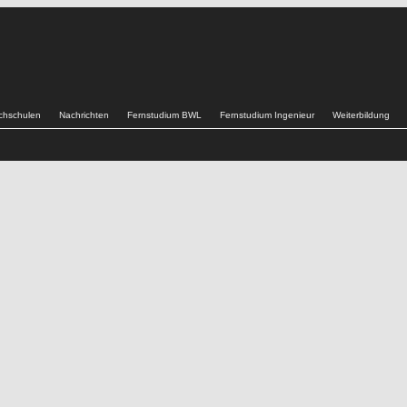
chschulen
Nachrichten
Fernstudium BWL
Fernstudium Ingenieur
Weiterbildung