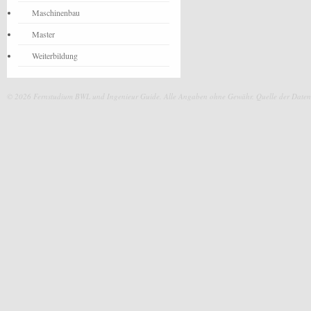
Maschinenbau
Master
Weiterbildung
© 2026 Fernstudium BWL und Ingenieur Guide.
Alle Angaben ohne Gewähr. Quelle der Daten: