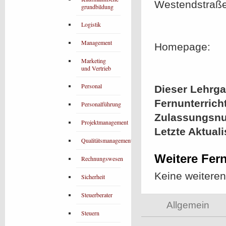
Westendstraß
grundbildung
Logistik
Management
Homepage:
Marketing
und Vertrieb
Personal
Dieser Lehrgan
Fernunterrich
Personalführung
Zulassungsn
Projektmanagement
Letzte Aktual
Qualitätsmanagement
Weitere Fer
Rechnungswesen
Keine weitere
Sicherheit
Steuerberater
Allgemein
Steuern