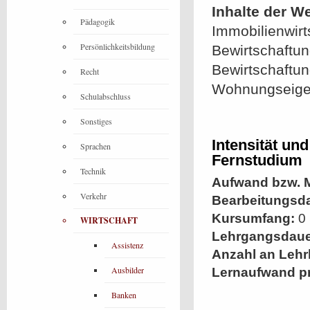
Inhalte der W
Pädagogik
Immobilienwirt
Persönlichkeitsbildung
Bewirtschaftu
Bewirtschaftu
Recht
Wohnungseig
Schulabschluss
Sonstiges
Intensität un
Sprachen
Fernstudium
Technik
Aufwand bzw. M
Verkehr
Bearbeitungsd
Kursumfang:
0 
WIRTSCHAFT
Lehrgangsdaue
Assistenz
Anzahl an Lehr
Ausbilder
Lernaufwand p
Banken