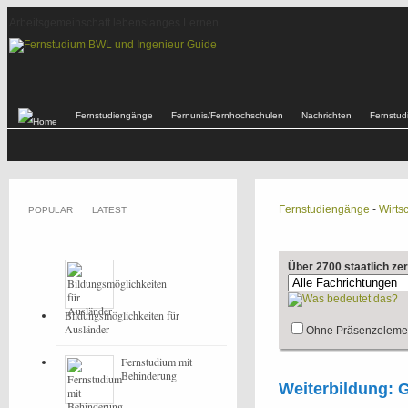
Arbeitsgemeinschaft lebenslanges Lernen
Fernstudiengänge
Fernunis/Fernhochschulen
Nachrichten
Fernstu
Fernstudiengänge
-
Wirtsc
POPULAR
LATEST
Über 2700 staatlich ze
Bildungsmöglichkeiten für
Ausländer
Ohne Präsenzeleme
Fernstudium mit
Behinderung
Weiterbildung: G