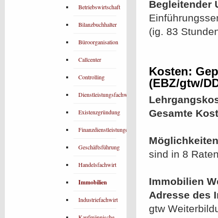
Begleitender 
Betriebswirtschaft
Einführungsse
Bilanzbuchhalter
(ig. 83 Stunde
Büroorganisation
Callcenter
Kosten: Gepr
Controlling
(EBZ/gtw/DD
Dienstleistungsfachwirt
Lehrgangskos
Gesamte Kost
Existenzgründung
Finanzdienstleistungen
Möglichkeiten
Geschäftsführung
sind in 8 Rate
Handelsfachwirt
Immobilien We
Immobilien
Adresse des In
Industriefachwirt
gtw Weiterbil
Kaufmännische