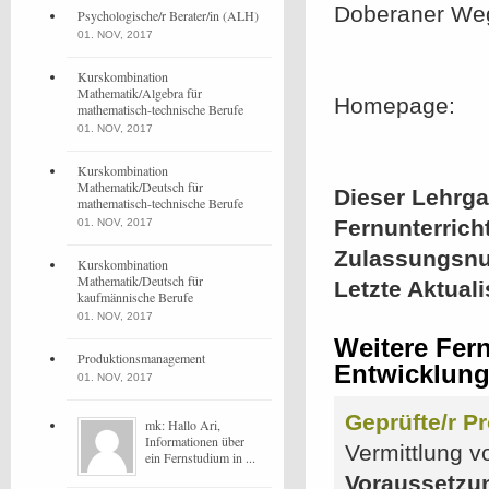
Doberaner We
Psychologische/r Berater/in (ALH)
01. NOV, 2017
Kurskombination
Mathematik/Algebra für
Homepage:
mathematisch-technische Berufe
01. NOV, 2017
Kurskombination
Mathematik/Deutsch für
Dieser Lehrgan
mathematisch-technische Berufe
Fernunterrich
01. NOV, 2017
Zulassungsn
Kurskombination
Mathematik/Deutsch für
Letzte Aktual
kaufmännische Berufe
01. NOV, 2017
Weitere Fern
Produktionsmanagement
Entwicklun
01. NOV, 2017
Geprüfte/r P
mk: Hallo Ari,
Informationen über
Vermittlung 
ein Fernstudium in ...
Voraussetzu