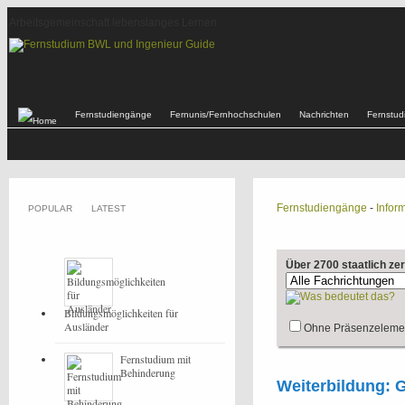
Arbeitsgemeinschaft lebenslanges Lernen
Fernstudiengänge
Fernunis/Fernhochschulen
Nachrichten
Fernstu
Fernstudiengänge
-
Inform
POPULAR
LATEST
Über 2700 staatlich ze
Bildungsmöglichkeiten für
Ausländer
Ohne Präsenzeleme
Fernstudium mit
Behinderung
Weiterbildung: 