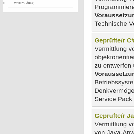
Weiterbildung
Programmiere
Voraussetzu
Technische V
Geprüfte/r C#
Vermittlung v
objektorienti
zu entwerfen
Voraussetzu
Betriebssyst
Denkvermögen
Service Pack 
Geprüfte/r J
Vermittlung v
von Java-Anw