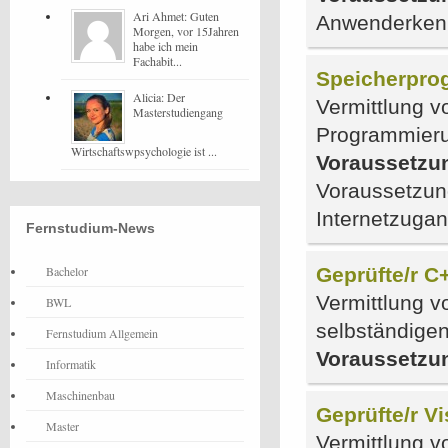
Ari Ahmet: Guten
Anwenderkenn
Morgen, vor 15Jahren
habe ich mein
Fachabit...
Speicherpro
Alicia: Der
Vermittlung v
Masterstudiengang
Programmieru
Wirtschaftswpsychologie ist ...
Voraussetzu
Voraussetzung
Internetzuga
Fernstudium-News
Bachelor
Geprüfte/r C
Vermittlung 
BWL
selbständige
Fernstudium Allgemein
Voraussetzu
Informatik
Maschinenbau
Geprüfte/r V
Master
Vermittlung 