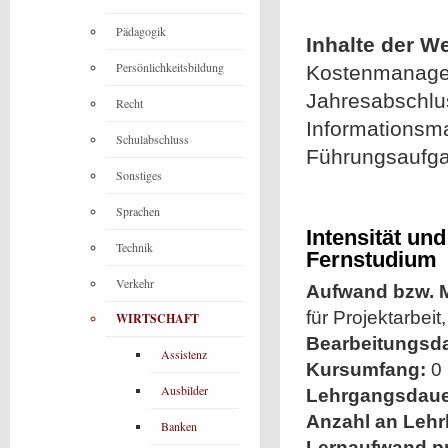
Pädagogik
Inhalte der W
Persönlichkeitsbildung
Kostenmanagem
Jahresabschlu
Recht
Informationsma
Schulabschluss
Führungsaufga
Sonstiges
Sprachen
Intensität un
Technik
Fernstudium
Verkehr
Aufwand bzw. M
für Projektarbe
WIRTSCHAFT
Bearbeitungsd
Assistenz
Kursumfang:
0 
Ausbilder
Lehrgangsdaue
Anzahl an Lehr
Banken
Lernaufwand p