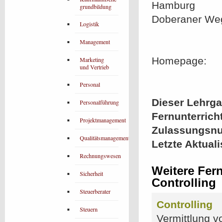
Hamburg
grundbildung
Doberaner We
Logistik
Management
Homepage:
Marketing
und Vertrieb
Personal
Dieser Lehrgan
Personalführung
Fernunterrich
Projektmanagement
Zulassungsn
Qualitätsmanagement
Letzte Aktual
Rechnungswesen
Weitere Fer
Sicherheit
Controlling
Steuerberater
Controlling
Steuern
Vermittlung v