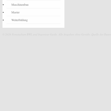
Maschinenbau
Master
Weiterbildung
© 2026 Fernstudium BWL und Ingenieur Guide.
Alle Angaben ohne Gewähr. Quelle der Daten: