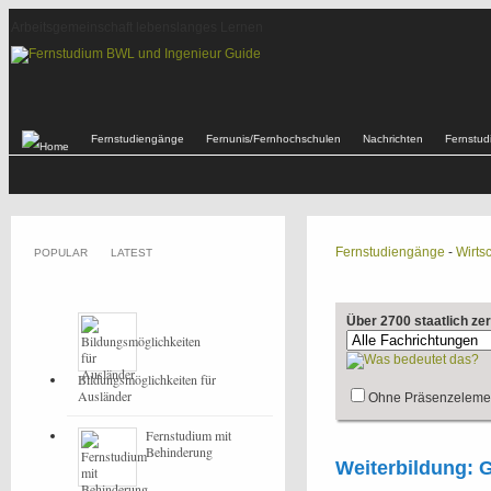
Arbeitsgemeinschaft lebenslanges Lernen
Fernstudiengänge
Fernunis/Fernhochschulen
Nachrichten
Fernstu
Fernstudiengänge
-
Wirtsc
POPULAR
LATEST
Über 2700 staatlich ze
Bildungsmöglichkeiten für
Ausländer
Ohne Präsenzeleme
Fernstudium mit
Behinderung
Weiterbildung: G