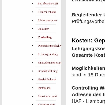
Betriebswirtschaft
Bilanzbuchhalter
Begleitender 
Büroorganisation
Prüfungsvorbe
Callcenter
Controlling
Kosten: Gepr
Dienstleistungsfachwirt
Lehrgangskos
Existenzgründung
Gesamte Kost
Finanzdienstleistungen
Möglichkeiten
Geschäftsführung
sind in 18 Rat
Handelsfachwirt
Controlling W
Immobilien
Adresse des In
Industriefachwirt
HAF - Hamburg
Kaufmännische