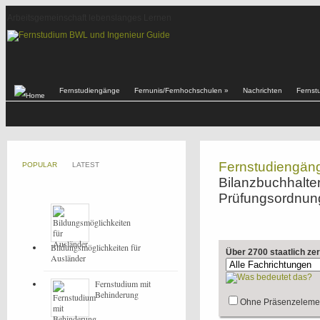
Arbeitsgemeinschaft lebenslanges Lernen
Fernstudiengänge
Fernunis/Fernhochschulen
»
Nachrichten
Fernst
Fernstudiengän
POPULAR
LATEST
Bilanzbuchhalte
Prüfungsordnung 
Bildungsmöglichkeiten für
Über 2700 staatlich ze
Ausländer
Fernstudium mit
Behinderung
Ohne Präsenzeleme