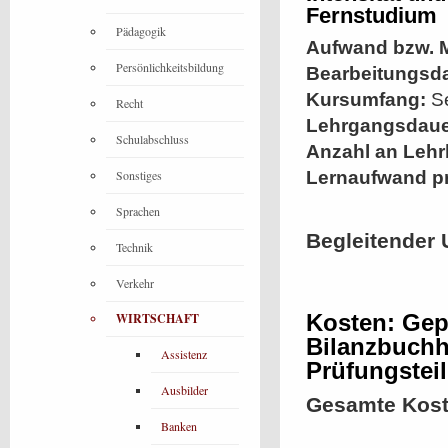
Fernstudium
Pädagogik
Aufwand bzw. M
Persönlichkeitsbildung
Bearbeitungsd
Kursumfang:
Se
Recht
Lehrgangsdaue
Schulabschluss
Anzahl an Lehr
Sonstiges
Lernaufwand p
Sprachen
Begleitender 
Technik
Verkehr
Kosten: Gep
WIRTSCHAFT
Bilanzbuchh
Assistenz
Prüfungsteil
Ausbilder
Gesamte Kost
Banken