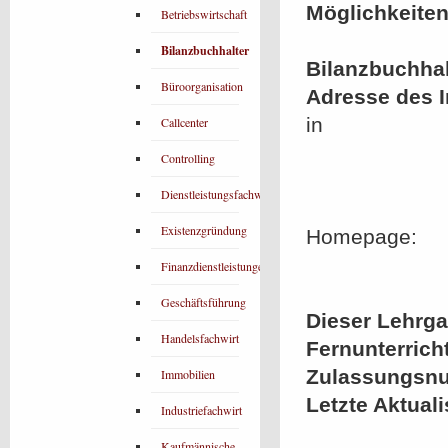
Möglichkeiten
Betriebswirtschaft
Bilanzbuchhalter
Bilanzbuchhal
Büroorganisation
Adresse des In
in
Callcenter
Controlling
Dienstleistungsfachwirt
Existenzgründung
Homepage:
Finanzdienstleistungen
Geschäftsführung
Dieser Lehrgan
Handelsfachwirt
Fernunterrich
Zulassungsn
Immobilien
Letzte Aktual
Industriefachwirt
Kaufmännische