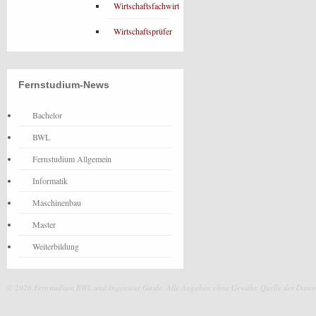
Wirtschaftsfachwirt
Wirtschaftsprüfer
Fernstudium-News
Bachelor
BWL
Fernstudium Allgemein
Informatik
Maschinenbau
Master
Weiterbildung
© 2026 Fernstudium BWL und Ingenieur Guide.
Alle Angaben ohne Gewähr. Quelle der Daten: