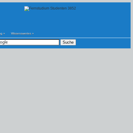
ng
»
Wissenswertes
»