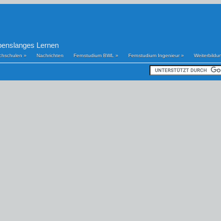
benslanges Lernen
chschulen
»
Nachrichten
Fernstudium BWL
»
Fernstudium Ingenieur
»
Weiterbildu