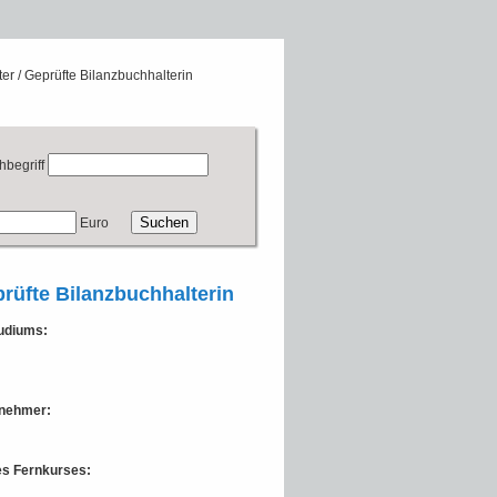
er / Geprüfte Bilanzbuchhalterin
hbegriff
Euro
prüfte Bilanzbuchhalterin
tudiums:
lnehmer:
des Fernkurses: