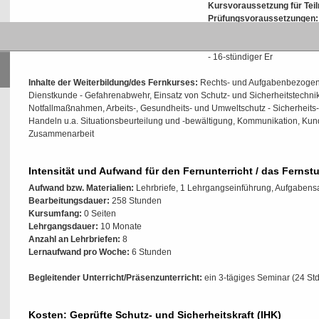
Kursvoraussetzung für Tei
Prüfungsvoraussetzungen:
und 2-jährige Berufspraxis in
Berufspraxis, davon 3-jährige
- 16-stündiger Er
Inhalte der Weiterbildung/des Fernkurses:
Rechts- und Aufgabenbezogen
Dienstkunde - Gefahrenabwehr, Einsatz von Schutz- und Sicherheitstechnik
Notfallmaßnahmen, Arbeits-, Gesundheits- und Umweltschutz - Sicherheits-
Handeln u.a. Situationsbeurteilung und -bewältigung, Kommunikation, Kun
Zusammenarbeit
Intensität und Aufwand für den Fernunterricht / das Fernst
Aufwand bzw. Materialien:
Lehrbriefe, 1 Lehrgangseinführung, Aufgaben
Bearbeitungsdauer:
258 Stunden
Kursumfang:
0 Seiten
Lehrgangsdauer:
10 Monate
Anzahl an Lehrbriefen:
8
Lernaufwand pro Woche:
6 Stunden
Begleitender Unterricht/Präsenzunterricht:
ein 3-tägiges Seminar (24 Std
Kosten: Geprüfte Schutz- und Sicherheitskraft (IHK)