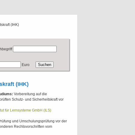
skraft (IHK)
hbegriff
Euro
kraft (IHK)
tudiums:
Vorbereitung auf die
üften Schutz- und Sicherheitskraft vor
itut für Lernsysteme GmbH (ILS)
e Prüfung und Umschulungsprüfung vor der
nderen Rechtsvorschriften vom