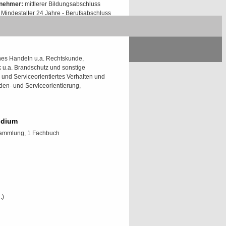
lnehmer:
mittlerer Bildungsabschluss
Mindestalter 24 Jahre - Berufsabschluss
 der Sicherheitswirtschaft oder 5-jährige
 Berufspraxis in der Sicherheitswirtschaft
es Handeln u.a. Rechtskunde,
 u.a. Brandschutz und sonstige
 und Serviceorientiertes Verhalten und
den- und Serviceorientierung,
udium
sammlung, 1 Fachbuch
.)