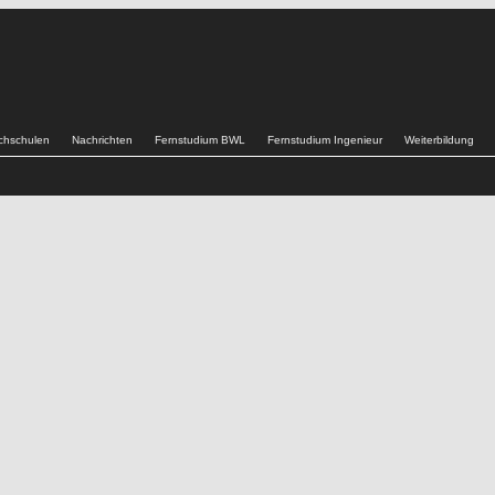
chschulen
Nachrichten
Fernstudium BWL
Fernstudium Ingenieur
Weiterbildung