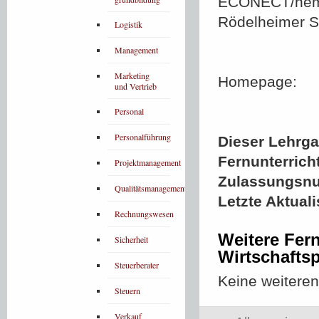
ECONECT/hemm
Rödelheimer St
Logistik
Management
Marketing
Homepage:
und Vertrieb
Personal
Personalführung
Dieser Lehrgan
Fernunterrich
Projektmanagement
Zulassungsn
Qualitätsmanagement
Letzte Aktual
Rechnungswesen
Weitere Fer
Sicherheit
Wirtschaftsp
Steuerberater
Keine weitere
Steuern
Verkauf