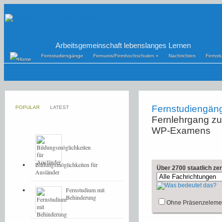
Arbeitsgemeinschaft lebenslanges Lernen
Fernstudiengänge
Fernunis/Fernhochschulen
»
Nachrichten
Fernst
Fernstudiengän
POPULAR
LATEST
Fernlehrgang zur
WP-Examens
Bildungsmöglichkeiten für
Über 2700 staatlich ze
Ausländer
Fernstudium mit
Behinderung
Ohne Präsenzeleme