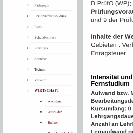
D PrüfO (WP);
Pädagogik
Prüfungsvora
Persönlichkeitsbildung
und 9 der Prüf
Recht
Inhalte der W
Schulabschluss
Gebieten : Ver
Sonstiges
Ertragsteuer
Sprachen
Technik
Intensität un
Verkehr
Fernstudium
WIRTSCHAFT
Aufwand bzw. M
Bearbeitungsd
Assistenz
Kursumfang:
0 
Ausbilder
Lehrgangsdaue
Banken
Anzahl an Lehr
Lernaufwand p