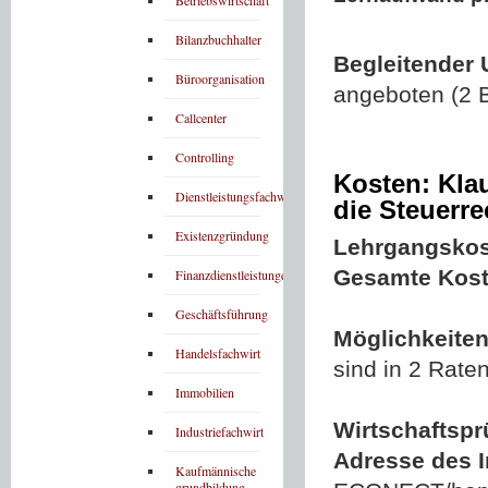
Betriebswirtschaft
Bilanzbuchhalter
Begleitender 
Büroorganisation
angeboten (2 B
Callcenter
Controlling
Kosten: Kla
Dienstleistungsfachwirt
die Steuerr
Existenzgründung
Lehrgangskos
Gesamte Kost
Finanzdienstleistungen
Geschäftsführung
Möglichkeiten
Handelsfachwirt
sind in 2 Rate
Immobilien
Wirtschaftspr
Industriefachwirt
Adresse des In
Kaufmännische
grundbildung